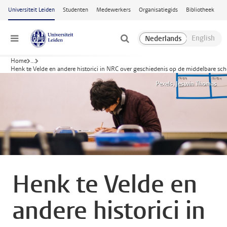
Ga naar hoofdinhoud
Universiteit Leiden
Studenten
Medewerkers
Organisatiegids
Bibliotheek
Menu
Home
...
Henk te Velde en andere historici in NRC over geschiedenis op de middelbare sch
Pexels, Jeswin Thomas
Henk te Velde en
andere historici in