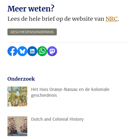
Meer weten?
Lees de hele brief op de website van
NRC
.
GESCHIEDENISONDERWIJS
Delen op Facebook
Delen via Bluesky
Delen op LinkedIn
Delen via WhatsApp
Delen via Mastodon
Onderzoek
Het Huis Oranje-Nassau en de koloniale
geschiedenis
Dutch and Colonial History