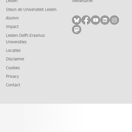
Leiden
nieuwsbrief
Steun de Universiteit Leiden
Alumni
Volg ons op bluesky
Volg ons op facebo
Volg ons op yo
Volg ons op
Volg on
Impact
Volg ons op mastodon
Leiden-Delft-Erasmus
Universities
Locaties
Disclaimer
Cookies
Privacy
Contact