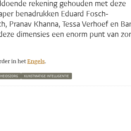
oldoende rekening gehouden met deze
paper benadrukken Eduard Fosch-
ch, Pranav Khanna, Tessa Verhoef en Ba
 deze dimensies een enorm punt van zo
rder in het
Engels
.
HEIDSZORG
KUNSTMATIGE INTELLIGENTIE
n
atsApp
 Mastodon