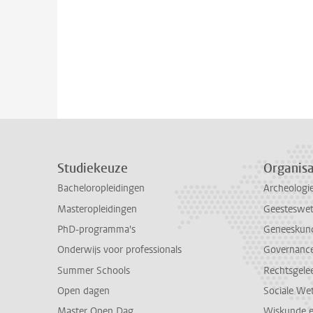
Studiekeuze
Organisa
Bacheloropleidingen
Archeologi
Masteropleidingen
Geesteswe
PhD-programma's
Geneeskun
Onderwijs voor professionals
Governance 
Summer Schools
Rechtsgele
Open dagen
Sociale We
Master Open Dag
Wiskunde 