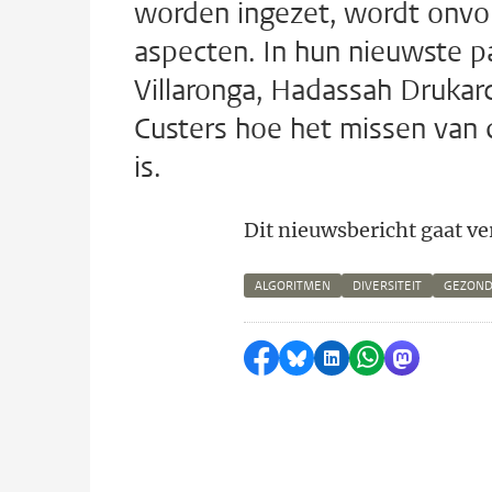
worden ingezet, wordt onv
aspecten. In hun nieuwste 
Villaronga, Hadassah Drukar
Custers hoe het missen van
is.
Dit nieuwsbericht gaat ve
ALGORITMEN
DIVERSITEIT
GEZOND
Delen op Facebook
Delen via Bluesky
Delen op LinkedI
Delen via Wh
Delen via