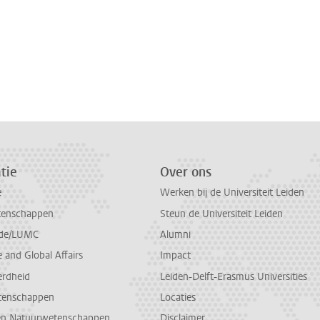
tie
Over ons
e
Werken bij de Universiteit Leiden
tenschappen
Steun de Universiteit Leiden
de/LUMC
Alumni
and Global Affairs
Impact
erdheid
Leiden-Delft-Erasmus Universities
tenschappen
Locaties
en Natuurwetenschappen
Disclaimer