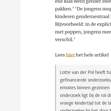
ene klas werd gender ste
pakken.’ ‘De jongens mog
kinderen genderneutraal b
Bijvoorbeeld: in de expl
met poppen, jongens meer
verschil.’
Lees
hier
het hele artikel
Lotte van der Pol heeft 
gefinancierde onderzoekspr
emoties binnen gezinnen 
onderzoek ligt bij de rol
vroege kindertijd tot de 
onderzoeker bij het door