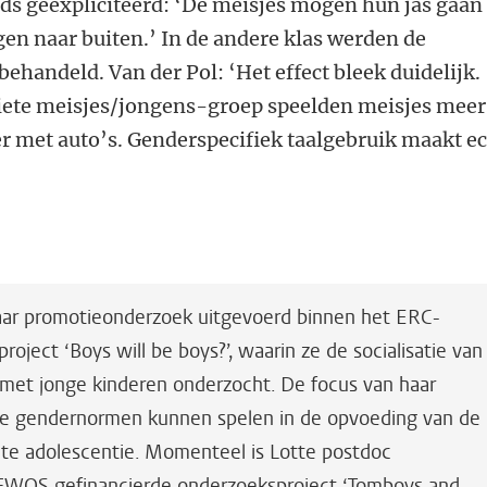
eds geëxpliciteerd: ‘De meisjes mogen hun jas gaan
en naar buiten.’ In de andere klas werden de
ehandeld. Van der Pol: ‘Het effect bleek duidelijk.
iciete meisjes/jongens-groep speelden meisjes meer
 met auto’s. Genderspecifiek taalgebruik maakt e
haar promotieonderzoek uitgevoerd binnen het ERC-
oject ‘Boys will be boys?’, waarin ze de socialisatie van
met jonge kinderen onderzocht. De focus van haar
 die gendernormen kunnen spelen in de opvoeding van de
late adolescentie. Momenteel is Lotte postdoc
 FWOS gefinancierde onderzoeksproject ‘Tomboys and