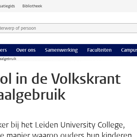
satiegids
Bibliotheek
derwerp of persoon en selecteer categorie
ers
Over ons
Samenwerking
Faculteiten
Campus
taalgebruik
ol in de Volkskrant
taalgebruik
er bij het Leiden University College,
de manier waarop ouders hun kinderen