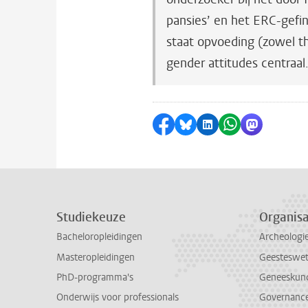
pansies’ en het ERC-gefina
staat opvoeding (zowel thu
gender attitudes centraal
Delen op Facebook
Delen via Bluesky
Delen op LinkedI
Delen via Wh
Delen via
Studiekeuze
Organisa
Bacheloropleidingen
Archeologi
Masteropleidingen
Geesteswe
PhD-programma's
Geneeskun
Onderwijs voor professionals
Governance 