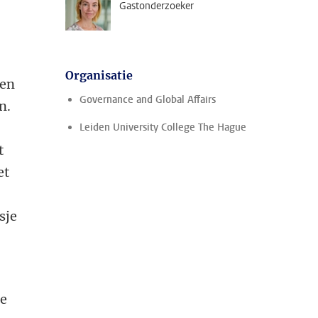
Gastonderzoeker
Organisatie
ren
Governance and Global Affairs
n.
Leiden University College The Hague
t
et
sje
de