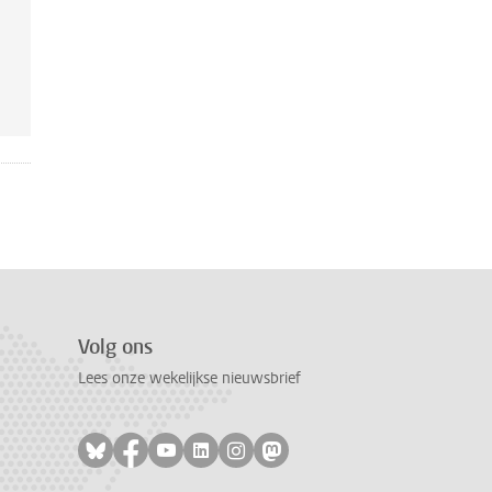
Volg ons
Lees onze wekelijkse nieuwsbrief
Volg ons op bluesky
Volg ons op facebook
Volg ons op youtube
Volg ons op linkedin
Volg ons op instagram
Volg ons op mastodon