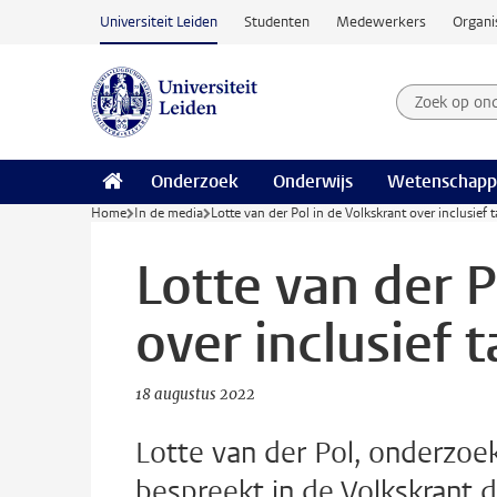
Ga naar hoofdinhoud
Universiteit Leiden
Studenten
Medewerkers
Organi
Zoek op on
Zoekterm
Onderzoek
Onderwijs
Wetenschapp
Home
In de media
Lotte van der Pol in de Volkskrant over inclusief 
Lotte van der P
over inclusief 
18 augustus 2022
Lotte van der Pol, onderzoek
bespreekt in de Volkskrant 