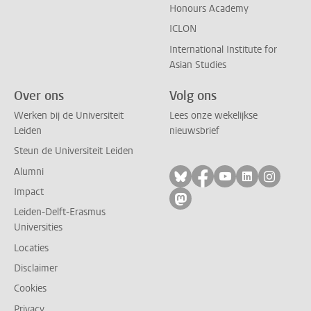
Honours Academy
ICLON
International Institute for
Asian Studies
Over ons
Volg ons
Werken bij de Universiteit
Lees onze wekelijkse
Leiden
nieuwsbrief
Steun de Universiteit Leiden
Alumni
Volg ons op bluesky
Volg ons op facebo
Volg ons op yo
Volg ons op
Volg on
Impact
Volg ons op mastodon
Leiden-Delft-Erasmus
Universities
Locaties
Disclaimer
Cookies
Privacy