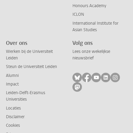
Honours Academy
ICLON
International Institute for
Asian Studies
Over ons
Volg ons
Werken bij de Universiteit
Lees onze wekelijkse
Leiden
nieuwsbrief
Steun de Universiteit Leiden
Alumni
Volg ons op bluesky
Volg ons op facebo
Volg ons op yo
Volg ons op
Volg on
Impact
Volg ons op mastodon
Leiden-Delft-Erasmus
Universities
Locaties
Disclaimer
Cookies