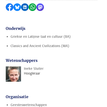
Delen op Facebook
Delen via Bluesky
Delen op LinkedIn
Delen via WhatsApp
Delen via Mastodon
Onderwijs
Griekse en Latijnse taal en cultuur (BA)
Classics and Ancient Civilizations (MA)
Wetenschappers
Ineke Sluiter
Hoogleraar
Organisatie
Geesteswetenschappen