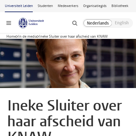
Ga naar hoofdinhoud
Universiteit Leiden
Studenten
Medewerkers
Organisatiegids
Bibliotheek
Menu
Home
In de media
Ineke Sluiter over haar afscheid van KNAW
Ineke Sluiter over
haar afscheid van