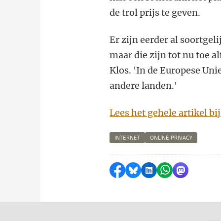
de trol prijs te geven.
Er zijn eerder al soortgel
maar die zijn tot nu toe a
Klos. 'In de Europese Uni
andere landen.'
Lees het gehele artikel bi
INTERNET
ONLINE PRIVACY
Delen op Facebook
Delen via Bluesky
Delen op LinkedI
Delen via Wh
Delen via