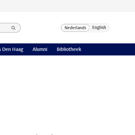
 Den Haag
Alumni
Bibliotheek