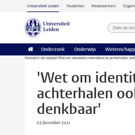
Ga naar hoofdinhoud
Universiteit Leiden
Studenten
Medewerkers
Organi
Zoek op on
Zoekterm
Onderzoek
Onderwijs
Wetenschapp
Home
In de media
'Wet om identiteit internettrol te achterhalen oo
'Wet om identit
achterhalen oo
denkbaar'
03 december 2021