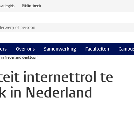
satiegids
Bibliotheek
derwerp of persoon en selecteer categorie
ers
Over ons
Samenwerking
Faculteiten
Campus
k in Nederland denkbaar'
eit internettrol te
k in Nederland