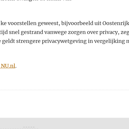
ijke voorstellen geweest, bijvoorbeeld uit Oostenrijk
ltijd snel gestrand vanwege zorgen over privacy, ze
e geldt strengere privacywetgeving in vergelijking 
j NU.nl
.
n
atsApp
 Mastodon