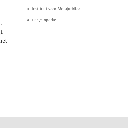
Instituut voor Metajuridica
Encyclopedie
,
gt
met