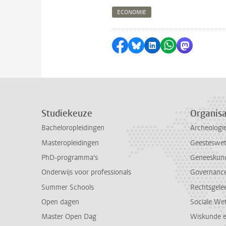
ECONOMIE
Delen op Facebook
Delen via Bluesky
Delen op LinkedI
Delen via Wh
Delen via
Studiekeuze
Organisa
Bacheloropleidingen
Archeologi
Masteropleidingen
Geesteswe
PhD-programma's
Geneeskun
Onderwijs voor professionals
Governance 
Summer Schools
Rechtsgele
Open dagen
Sociale We
Master Open Dag
Wiskunde 