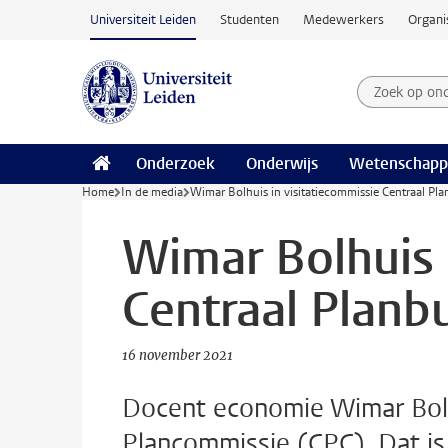
Ga naar hoofdinhoud
Universiteit Leiden
Studenten
Medewerkers
Organi
Zoek op on
Zoekterm
Onderzoek
Onderwijs
Wetenschapp
Home
In de media
Wimar Bolhuis in visitatiecommissie Centraal Pl
Wimar Bolhuis 
Centraal Planb
16 november 2021
Docent economie Wimar Bolhu
Plancommissie (CPC). Dat is