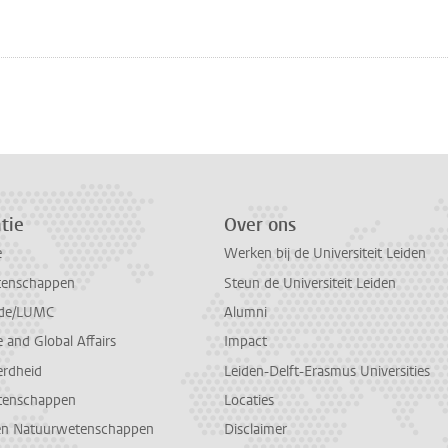
n
atsApp
 Mastodon
tie
Over ons
e
Werken bij de Universiteit Leiden
tenschappen
Steun de Universiteit Leiden
de/LUMC
Alumni
and Global Affairs
Impact
erdheid
Leiden-Delft-Erasmus Universities
tenschappen
Locaties
en Natuurwetenschappen
Disclaimer