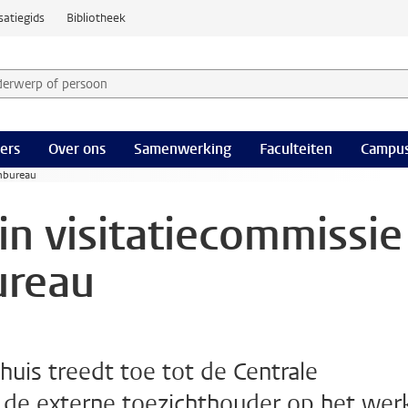
satiegids
Bibliotheek
derwerp of persoon en selecteer categorie
ers
Over ons
Samenwerking
Faculteiten
Campus
anbureau
in visitatiecommissie
ureau
is treedt toe tot de Centrale
 de externe toezichthouder op het wer