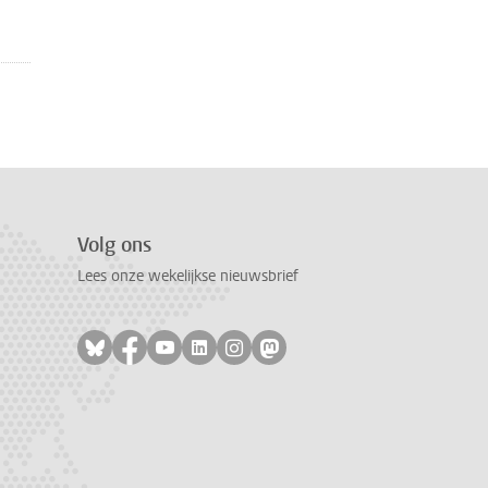
Volg ons
Lees onze wekelijkse nieuwsbrief
Volg ons op bluesky
Volg ons op facebook
Volg ons op youtube
Volg ons op linkedin
Volg ons op instagram
Volg ons op mastodon