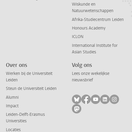
Wiskunde en
Natuurwetenschappen
Afrika-Studiecentrum Leiden
Honours Academy
ICLON
International Institute for
Asian Studies
Over ons
Volg ons
Werken bij de Universiteit
Lees onze wekelijkse
Leiden
nieuwsbrief
Steun de Universiteit Leiden
Alumni
Volg ons op bluesky
Volg ons op facebo
Volg ons op yo
Volg ons op
Volg on
Impact
Volg ons op mastodon
Leiden-Delft-Erasmus
Universities
Locaties