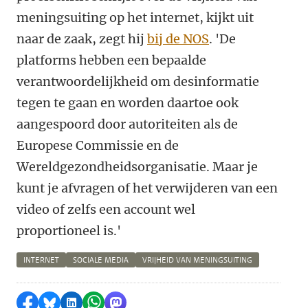
meningsuiting op het internet, kijkt uit
naar de zaak, zegt hij
bij de NOS
. 'De
platforms hebben een bepaalde
verantwoordelijkheid om desinformatie
tegen te gaan en worden daartoe ook
aangespoord door autoriteiten als de
Europese Commissie en de
Wereldgezondheidsorganisatie. Maar je
kunt je afvragen of het verwijderen van een
video of zelfs een account wel
proportioneel is.'
INTERNET
SOCIALE MEDIA
VRIJHEID VAN MENINGSUITING
Delen op Facebook
Delen via Bluesky
Delen op LinkedIn
Delen via WhatsApp
Delen via Mastodon