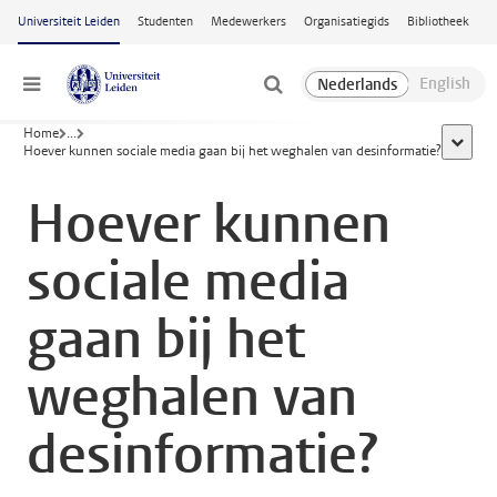
Ga naar hoofdinhoud
Universiteit Leiden
Studenten
Medewerkers
Organisatiegids
Bibliotheek
Menu
Home
...
toon al
Hoever kunnen sociale media gaan bij het weghalen van desinformatie?
Hoever kunnen
sociale media
gaan bij het
weghalen van
desinformatie?