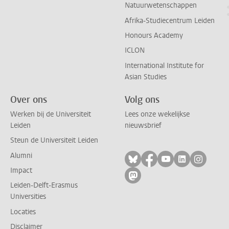
Natuurwetenschappen
Afrika-Studiecentrum Leiden
Honours Academy
ICLON
International Institute for
Asian Studies
Over ons
Volg ons
Werken bij de Universiteit
Lees onze wekelijkse
Leiden
nieuwsbrief
Steun de Universiteit Leiden
Alumni
Volg ons op bluesky
Volg ons op facebo
Volg ons op yo
Volg ons op
Volg on
Impact
Volg ons op mastodon
Leiden-Delft-Erasmus
Universities
Locaties
Disclaimer