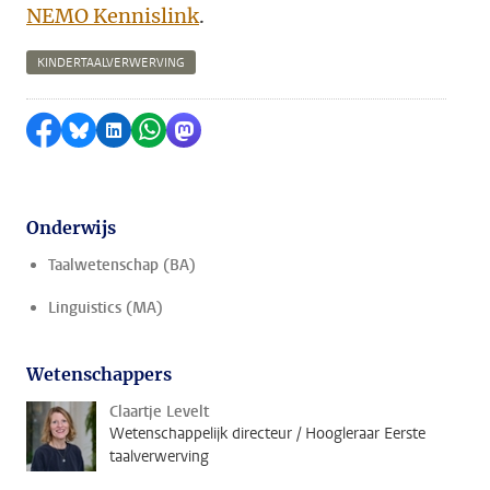
NEMO Kennislink
.
KINDERTAALVERWERVING
Delen op Facebook
Delen via Bluesky
Delen op LinkedIn
Delen via WhatsApp
Delen via Mastodon
Onderwijs
Taalwetenschap (BA)
Linguistics (MA)
Wetenschappers
Claartje Levelt
Wetenschappelijk directeur / Hoogleraar Eerste
taalverwerving