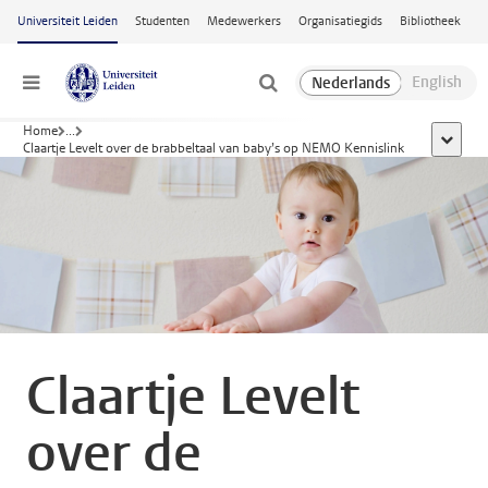
Ga naar hoofdinhoud
Universiteit Leiden
Studenten
Medewerkers
Organisatiegids
Bibliotheek
Menu
Home
...
toon all
Claartje Levelt over de brabbeltaal van baby’s op NEMO Kennislink
Claartje Levelt
over de