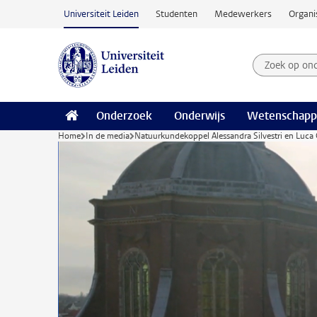
Ga naar hoofdinhoud
Universiteit Leiden
Studenten
Medewerkers
Organi
Zoek op on
Zoekterm
Onderzoek
Onderwijs
Wetenschapp
Home
In de media
Natuurkundekoppel Alessandra Silvestri en Luca G