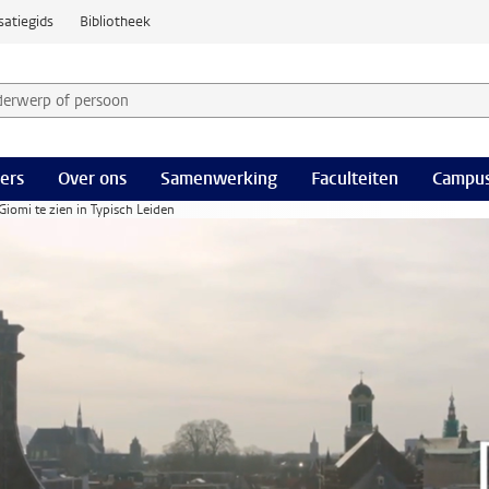
satiegids
Bibliotheek
derwerp of persoon en selecteer categorie
ers
Over ons
Samenwerking
Faculteiten
Campus
iomi te zien in Typisch Leiden