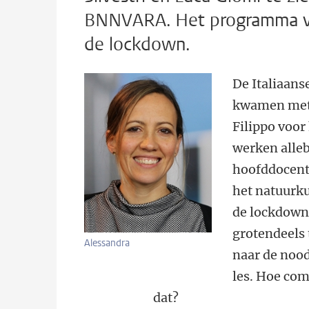
BNNVARA. Het programma vol
de lockdown.
De Italiaans
kwamen met 
Filippo voor
werken alleb
hoofddocent
het natuurku
de lockdown
grotendeels 
Alessandra
naar de nood
les. Hoe co
dat?