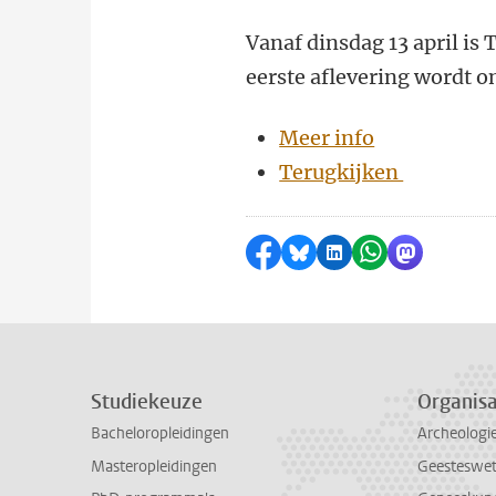
Vanaf dinsdag 13 april is
eerste aflevering wordt 
Meer info
Terugkijken
Delen op Facebook
Delen via Bluesky
Delen op LinkedI
Delen via Wh
Delen via
Studiekeuze
Organisa
Bacheloropleidingen
Archeologi
Masteropleidingen
Geesteswe