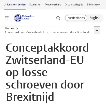
Ga naar hoofdinhoud
Universiteit Leiden
Studenten
Medewerkers
Organisatiegids
Bibliotheek
Menu
Home
...
toon all
Conceptakkoord Zwitserland-EU op losse schroeven door Brexitnijd
Conceptakkoord
Zwitserland-EU
op losse
schroeven door
Brexitnijd