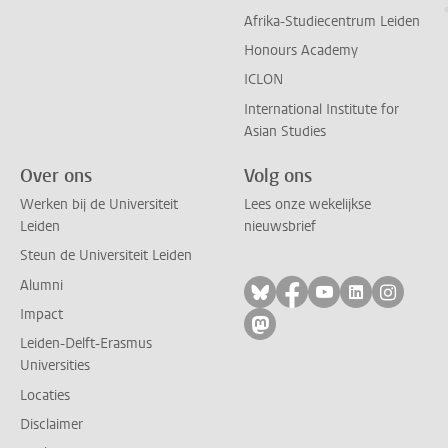
Afrika-Studiecentrum Leiden
Honours Academy
ICLON
International Institute for
Asian Studies
Over ons
Volg ons
Werken bij de Universiteit
Lees onze wekelijkse
Leiden
nieuwsbrief
Steun de Universiteit Leiden
Alumni
Volg ons op bluesky
Volg ons op facebo
Volg ons op yo
Volg ons op
Volg on
Impact
Volg ons op mastodon
Leiden-Delft-Erasmus
Universities
Locaties
Disclaimer