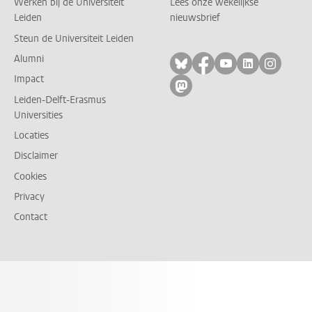
Werken bij de Universiteit
Lees onze wekelijkse
Leiden
nieuwsbrief
Steun de Universiteit Leiden
Alumni
Volg ons op bluesky
Volg ons op facebo
Volg ons op yo
Volg ons op
Volg on
Impact
Volg ons op mastodon
Leiden-Delft-Erasmus
Universities
Locaties
Disclaimer
Cookies
Privacy
Contact