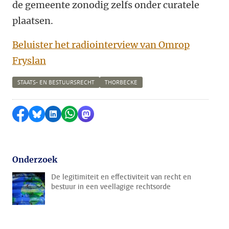
de gemeente zonodig zelfs onder curatele
plaatsen.
Beluister het radiointerview van Omrop
Fryslan
STAATS- EN BESTUURSRECHT
THORBECKE
Delen op Facebook
Delen via Bluesky
Delen op LinkedIn
Delen via WhatsApp
Delen via Mastodon
Onderzoek
De legitimiteit en effectiviteit van recht en
bestuur in een veellagige rechtsorde