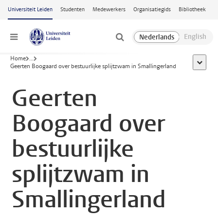
Ga naar hoofdinhoud
Universiteit Leiden
Studenten
Medewerkers
Organisatiegids
Bibliotheek
Menu
Home
...
toon all
Geerten Boogaard over bestuurlijke splijtzwam in Smallingerland
Geerten
Boogaard over
bestuurlijke
splijtzwam in
Smallingerland