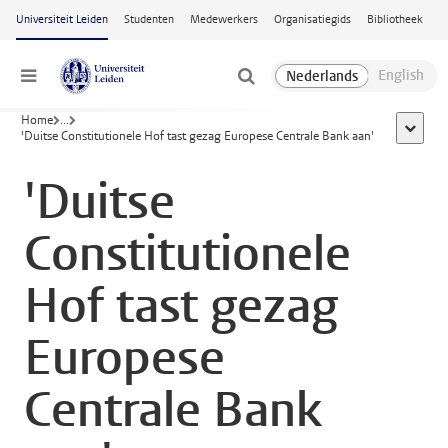
Ga naar hoofdinhoud
Universiteit Leiden
Studenten
Medewerkers
Organisatiegids
Bibliotheek
Menu
Home
...
toon all
'Duitse Constitutionele Hof tast gezag Europese Centrale Bank aan'
'Duitse
Constitutionele
Hof tast gezag
Europese
Centrale Bank