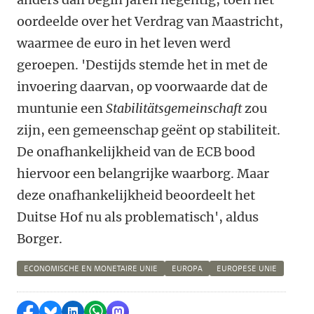
oordeelde over het Verdrag van Maastricht,
waarmee de euro in het leven werd
geroepen. 'Destijds stemde het in met de
invoering daarvan, op voorwaarde dat de
muntunie een
Stabilitätsgemeinschaft
zou
zijn, een gemeenschap geënt op stabiliteit.
De onafhankelijkheid van de ECB bood
hiervoor een belangrijke waarborg. Maar
deze onafhankelijkheid beoordeelt het
Duitse Hof nu als problematisch', aldus
Borger.
ECONOMISCHE EN MONETAIRE UNIE
EUROPA
EUROPESE UNIE
Delen op Facebook
Delen via Bluesky
Delen op LinkedIn
Delen via WhatsApp
Delen via Mastodon