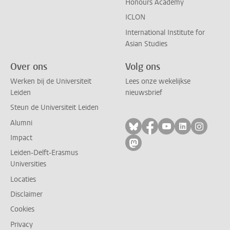
Honours Academy
ICLON
International Institute for
Asian Studies
Over ons
Volg ons
Werken bij de Universiteit
Lees onze wekelijkse
Leiden
nieuwsbrief
Steun de Universiteit Leiden
Alumni
Volg ons op bluesky
Volg ons op facebo
Volg ons op yo
Volg ons op
Volg on
Impact
Volg ons op mastodon
Leiden-Delft-Erasmus
Universities
Locaties
Disclaimer
Cookies
Privacy