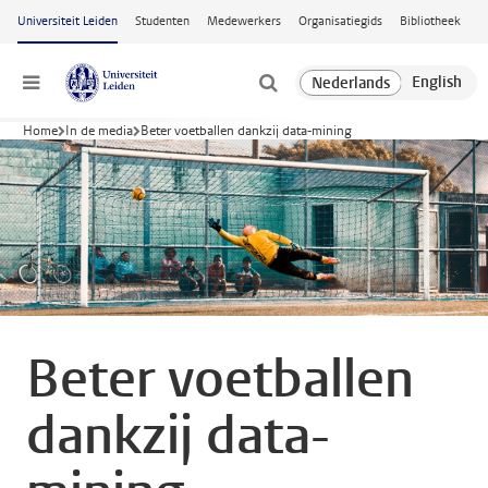
Ga naar hoofdinhoud
Universiteit Leiden
Studenten
Medewerkers
Organisatiegids
Bibliotheek
Menu
Home
In de media
Beter voetballen dankzij data-mining
Beter voetballen
dankzij data-