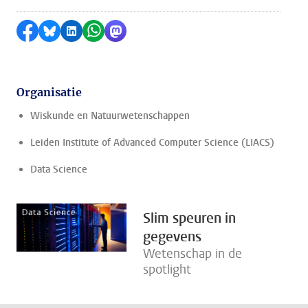
Delen op Facebook
Delen via Bluesky
Delen op LinkedIn
Delen via WhatsApp
Delen via Mastodon
Organisatie
Wiskunde en Natuurwetenschappen
Leiden Institute of Advanced Computer Science (LIACS)
Data Science
Slim speuren in
gegevens
Wetenschap in de
spotlight