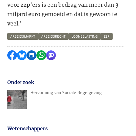
voor zzp’ers is een bedrag van meer dan 3
miljard euro gemoeid en dat is gewoon te
veel.'
ARBEIDSMARKT
ARBEIDSRECHT
LOONBELASTING
ZZP
Delen op Facebook
Delen via Bluesky
Delen op LinkedIn
Delen via WhatsApp
Delen via Mastodon
Onderzoek
Hervorming van Sociale Regelgeving
Wetenschappers