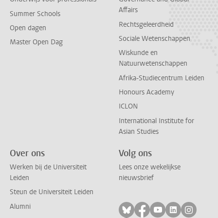
Affairs
Summer Schools
Rechtsgeleerdheid
Open dagen
Sociale Wetenschappen
Master Open Dag
Wiskunde en
Natuurwetenschappen
Afrika-Studiecentrum Leiden
Honours Academy
ICLON
International Institute for
Asian Studies
Over ons
Volg ons
Werken bij de Universiteit
Lees onze wekelijkse
Leiden
nieuwsbrief
Steun de Universiteit Leiden
Alumni
Volg ons op bluesky
Volg ons op facebo
Volg ons op yo
Volg ons op
Volg on