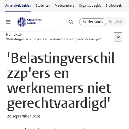
Ga naar hoofdinhoud
Universiteit Leiden
Studenten
Medewerkers
Organisatiegids
Bibliotheek
Menu
Home
...
toon all
'Belastingverschil zzp'ers en werknemers niet gerechtvaardigd'
'Belastingverschil
zzp'ers en
werknemers niet
gerechtvaardigd'
26 september 2019