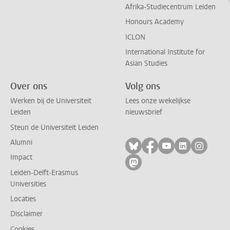
Afrika-Studiecentrum Leiden
Honours Academy
ICLON
International Institute for
Asian Studies
Over ons
Volg ons
Werken bij de Universiteit
Lees onze wekelijkse
Leiden
nieuwsbrief
Steun de Universiteit Leiden
Alumni
Volg ons op bluesky
Volg ons op facebo
Volg ons op yo
Volg ons op
Volg on
Impact
Volg ons op mastodon
Leiden-Delft-Erasmus
Universities
Locaties
Disclaimer
Cookies