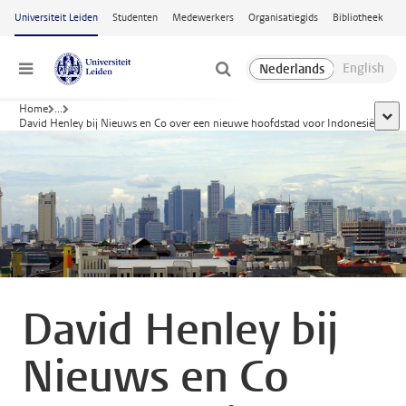
Ga naar hoofdinhoud
Universiteit Leiden
Studenten
Medewerkers
Organisatiegids
Bibliotheek
Menu
Home
...
toon
David Henley bij Nieuws en Co over een nieuwe hoofdstad voor Indonesië
David Henley bij
Nieuws en Co