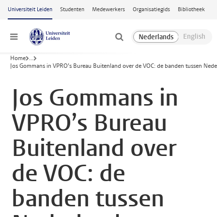
Ga naar hoofdinhoud
Universiteit Leiden
Studenten
Medewerkers
Organisatiegids
Bibliotheek
Menu
Home
...
Jos Gommans in VPRO’s Bureau Buitenland over de VOC: de banden tussen Neder
Jos Gommans in
VPRO’s Bureau
Buitenland over
de VOC: de
banden tussen