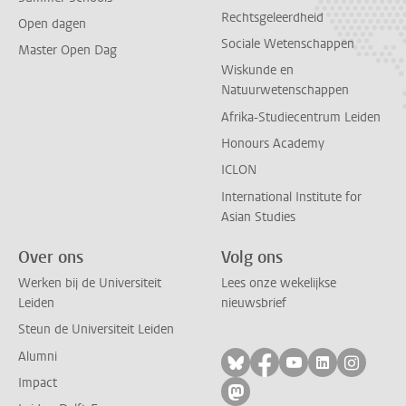
Rechtsgeleerdheid
Open dagen
Sociale Wetenschappen
Master Open Dag
Wiskunde en
Natuurwetenschappen
Afrika-Studiecentrum Leiden
Honours Academy
ICLON
International Institute for
Asian Studies
Over ons
Volg ons
Werken bij de Universiteit
Lees onze wekelijkse
Leiden
nieuwsbrief
Steun de Universiteit Leiden
Alumni
Volg ons op bluesky
Volg ons op facebo
Volg ons op yo
Volg ons op
Volg on
Impact
Volg ons op mastodon