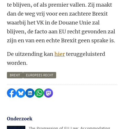
te blijven, of als premier vallen. Zij maakt
dan de weg vrij voor een zachtere Brexit
waarbij het VK in de Douane Unie zal
blijven, de facto aan EU recht gevonden zal
zijn en van een echte Brexit geen sprake is.
De uitzending kan
hier
teruggeluisterd
worden.
BREXIT
EUROPEES RECHT
Delen op Facebook
Delen via Bluesky
Delen op LinkedIn
Delen via WhatsApp
Delen via Mastodon
Onderzoek
The Progression of EU Law: Accommodating