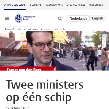
Ga naar hoofdinhoud
Universiteit Leiden
Studenten
Medewerkers
Organisatiegids
Bibliotheek
Menu
Home
In de media
Twee ministers op één schip
Twee ministers
op één schip
24 oktober 2017