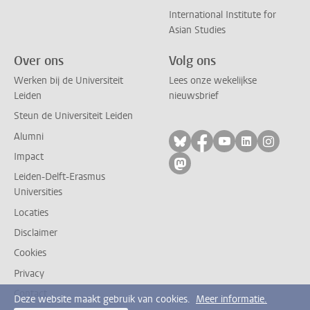
International Institute for
Asian Studies
Over ons
Volg ons
Werken bij de Universiteit
Lees onze wekelijkse
Leiden
nieuwsbrief
Steun de Universiteit Leiden
Alumni
Volg ons op bluesky
Volg ons op facebo
Volg ons op yo
Volg ons op
Volg on
Impact
Volg ons op mastodon
Leiden-Delft-Erasmus
Universities
Locaties
Disclaimer
Cookies
Privacy
Contact
Deze website maakt gebruik van cookies.
Meer informatie.