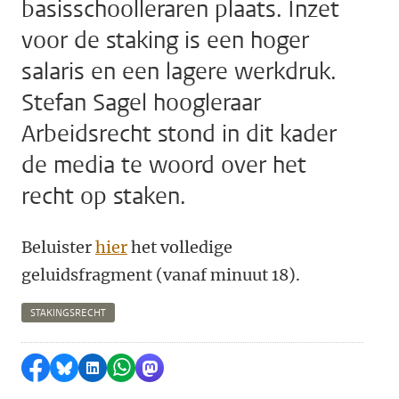
basisschoolleraren plaats. Inzet
voor de staking is een hoger
salaris en een lagere werkdruk.
Stefan Sagel hoogleraar
Arbeidsrecht stond in dit kader
de media te woord over het
recht op staken.
Beluister
hier
het volledige
geluidsfragment (vanaf minuut 18).
STAKINGSRECHT
Delen op Facebook
Delen via Bluesky
Delen op LinkedIn
Delen via WhatsApp
Delen via Mastodon