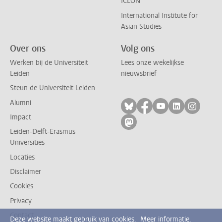
ICLON
International Institute for
Asian Studies
Over ons
Volg ons
Werken bij de Universiteit
Lees onze wekelijkse
Leiden
nieuwsbrief
Steun de Universiteit Leiden
Alumni
Volg ons op bluesky
Volg ons op facebo
Volg ons op yo
Volg ons op
Volg on
Impact
Volg ons op mastodon
Leiden-Delft-Erasmus
Universities
Locaties
Disclaimer
Cookies
Privacy
Contact
Deze website maakt gebruik van cookies.
Meer informatie.