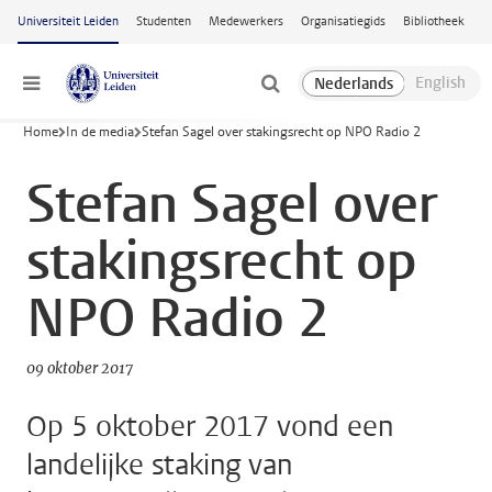
Ga naar hoofdinhoud
Universiteit Leiden
Studenten
Medewerkers
Organisatiegids
Bibliotheek
Menu
Home
In de media
Stefan Sagel over stakingsrecht op NPO Radio 2
Stefan Sagel over
stakingsrecht op
NPO Radio 2
09 oktober 2017
Op 5 oktober 2017 vond een
landelijke staking van