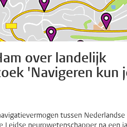
Ham over landelijk
oek 'Navigeren kun j
n navigatievermogen tussen Nederlandse
e Leidse neurowetenschapper na een ja