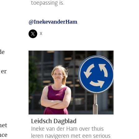
toepassing is.
@InekevanderHam
X
Volg ons op
de
 er
Leidsch Dagblad
het
Ineke van der Ham over thuis
nce
leren navigeren met een serious