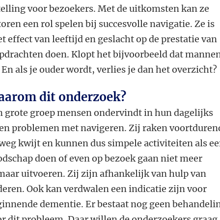
lling voor bezoekers. Met de uitkomsten kan ze
oren een rol spelen bij succesvolle navigatie. Ze is
 effect van leeftijd en geslacht op de prestatie van
pdrachten doen. Klopt het bijvoorbeeld dat manne
En als je ouder wordt, verlies je dan het overzicht?
arom dit onderzoek?
 grote groep mensen ondervindt in hun dagelijks
en problemen met navigeren. Zij raken voortduren
weg kwijt en kunnen dus simpele activiteiten als e
odschap doen of even op bezoek gaan niet meer
aar uitvoeren. Zij zijn afhankelijk van hulp van
eren. Ook kan verdwalen een indicatie zijn voor
ginnende dementie. Er bestaat nog geen behandeli
r dit probleem. Daar willen de onderzoekers graag