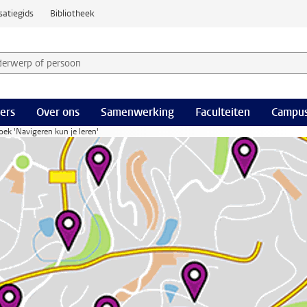
satiegids
Bibliotheek
derwerp of persoon en selecteer categorie
ers
Over ons
Samenwerking
Faculteiten
Campus
ek 'Navigeren kun je leren'