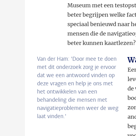
Museum met een testopste
beter begrijpen welke fact
speciaal benieuwd naar het
mensen die de navigatieo
beter kunnen kaartlezen? 
Van der Ham: 'Door mee te doen
Wa
met dit onderzoek zorg je ervoor
Een
dat we een antwoord vinden op
lev
deze vragen en help je ons met
de 
het ontwikkelen van een
bo
behandeling die mensen met
zom
navigatieproblemen weer de weg
laat vinden.'
and
be
voo