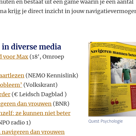
nuten en bestaat uit een game waarin je een aantal
na krijg je direct inzicht in jouw navigatievermoge
 in diverse media
jd voor Max
(18', Omroep
aartlezen
(NEMO Kennislink)
robleem’
(Volkskrant)
rder
(€ Leidsch Dagblad )
vigeren dan vrouwen
(BNR)
zelf: ze kunnen niet beter
Quest Psychologie
NPO radio 1)
n navigeren dan vrouwen