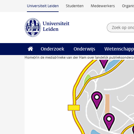
Ga naar hoofdinhoud
Universiteit Leiden
Studenten
Medewerkers
Organi
Zoek op on
Zoekterm
Onderzoek
Onderwijs
Wetenschapp
Home
In de media
Ineke van der Ham over landelijk publieksonderzo