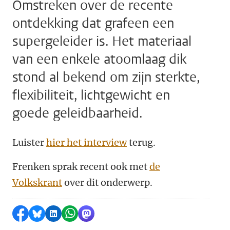
Omstreken over de recente
ontdekking dat grafeen een
supergeleider is. Het materiaal
van een enkele atoomlaag dik
stond al bekend om zijn sterkte,
flexibiliteit, lichtgewicht en
goede geleidbaarheid.
Luister
hier het interview
terug.
Frenken sprak recent ook met
de
Volkskrant
over dit onderwerp.
Delen op Facebook
Delen via Bluesky
Delen op LinkedIn
Delen via WhatsApp
Delen via Mastodon