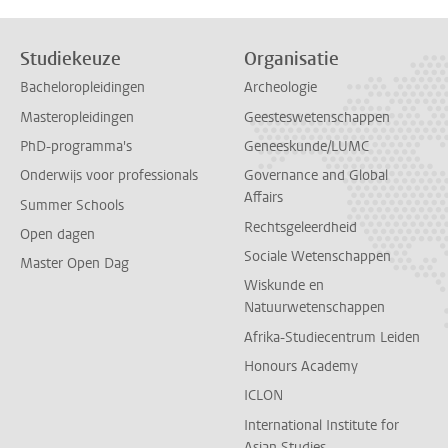
Studiekeuze
Organisatie
Bacheloropleidingen
Archeologie
Masteropleidingen
Geesteswetenschappen
PhD-programma's
Geneeskunde/LUMC
Onderwijs voor professionals
Governance and Global
Affairs
Summer Schools
Rechtsgeleerdheid
Open dagen
Sociale Wetenschappen
Master Open Dag
Wiskunde en
Natuurwetenschappen
Afrika-Studiecentrum Leiden
Honours Academy
ICLON
International Institute for
Asian Studies