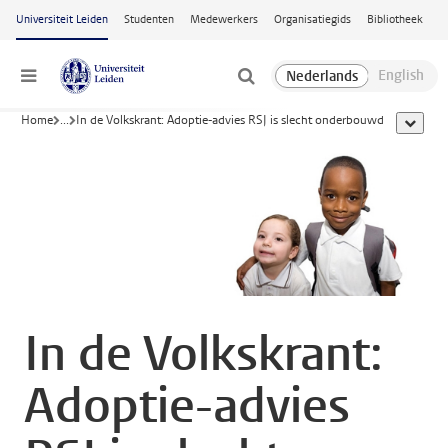
Ga naar hoofdinhoud
Universiteit Leiden
Studenten
Medewerkers
Organisatiegids
Bibliotheek
Menu
Home
...
In de Volkskrant: Adoptie-advies RSJ is slecht onderbouwd
toon all
In de Volkskrant:
Adoptie-advies