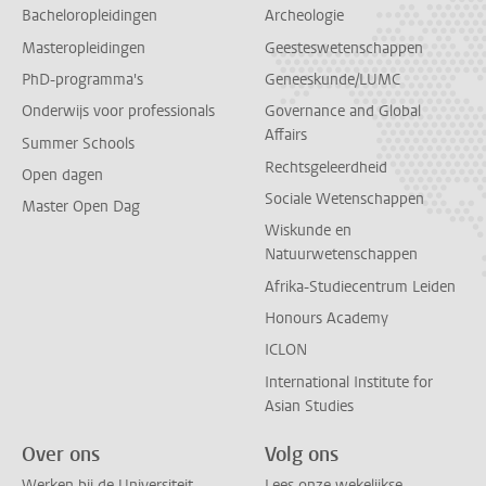
Bacheloropleidingen
Archeologie
Masteropleidingen
Geesteswetenschappen
PhD-programma's
Geneeskunde/LUMC
Onderwijs voor professionals
Governance and Global
Affairs
Summer Schools
Rechtsgeleerdheid
Open dagen
Sociale Wetenschappen
Master Open Dag
Wiskunde en
Natuurwetenschappen
Afrika-Studiecentrum Leiden
Honours Academy
ICLON
International Institute for
Asian Studies
Over ons
Volg ons
Werken bij de Universiteit
Lees onze wekelijkse