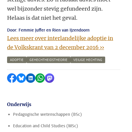
wel bijzonder stevig gefundeerd zijn.
Helaas is dat niet het geval.
Door: Femmie Juffer en Rien van IJzendoorn
Lees meer over interlandelijke adoptie in
de Volkskrant van 2 december 2016 ››
ADOPTIE
GEHECHTHEIDSTHEORIE
VEILIGE HECHTING
Delen op Facebook
Delen via Bluesky
Delen op LinkedIn
Delen via WhatsApp
Delen via Mastodon
Onderwijs
Pedagogische wetenschappen (BSc)
Education and Child Studies (MSc)