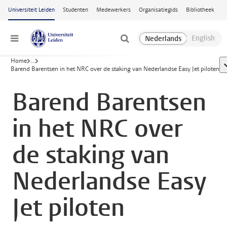
Ga naar hoofdinhoud
Universiteit Leiden
Studenten
Medewerkers
Organisatiegids
Bibliotheek
Menu
Home
...
t
Barend Barentsen in het NRC over de staking van Nederlandse Easy Jet piloten
Barend Barentsen
in het NRC over
de staking van
Nederlandse Easy
Jet piloten