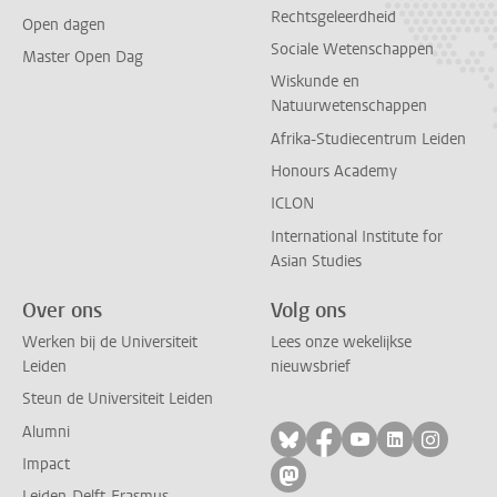
Rechtsgeleerdheid
Open dagen
Sociale Wetenschappen
Master Open Dag
Wiskunde en
Natuurwetenschappen
Afrika-Studiecentrum Leiden
Honours Academy
ICLON
International Institute for
Asian Studies
Over ons
Volg ons
Werken bij de Universiteit
Lees onze wekelijkse
Leiden
nieuwsbrief
Steun de Universiteit Leiden
Alumni
Volg ons op bluesky
Volg ons op facebo
Volg ons op yo
Volg ons op
Volg on
Impact
Volg ons op mastodon
Leiden-Delft-Erasmus