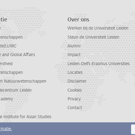
tie
Over ons
e
Werken bij de Universiteit Leiden
tenschappen
Steun de Universiteit Leiden
de/LUMC
Alumni
and Global Affairs
Impact
erdheid
Leiden-Delft-Erasmus Universities
tenschappen
Locaties
en Natuurwetenschappen
Disclaimer
diecentrum Leiden
Cookies
cademy
Privacy
Contact
l Institute for Asian Studies
rmatie.