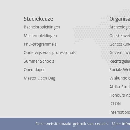
Studiekeuze
Organisa
Bacheloropleidingen
Archeologi
Masteropleidingen
Geesteswe
PhD-programma's
Geneeskun
Onderwijs voor professionals
Governance 
Summer Schools
Rechtsgele
Open dagen
Sociale We
Master Open Dag
Wiskunde 
Afrika-Stu
Honours A
ICLON
Internationa
Deze website maakt gebruik van cookies.
Meer info