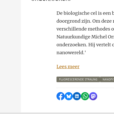
De biologische cel is een
doorgrond zijn. Om deze 
verschillende methodes on
Natuurkundige Michel Orri
onderzoeken. Hij vertelt o
nanowereld.'
Lees meer
FLUORESCERENDE STRALING
NANOFY
Delen op Facebook
Delen via Bluesky
Delen op LinkedI
Delen via Wh
Delen via