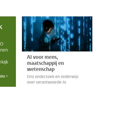
k
NO
nnen
AI voor mens,
kijk
maatschappij en
wetenschap
Ons onderzoek en onderwijs
eden
over verantwoorde AI