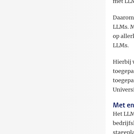
met LL
Daarom 
LLMs. M
op alle
LLMs.
Hierbij
toegepa
toegepa
Universi
Met en
Het LLM
bedrijf
stagepl