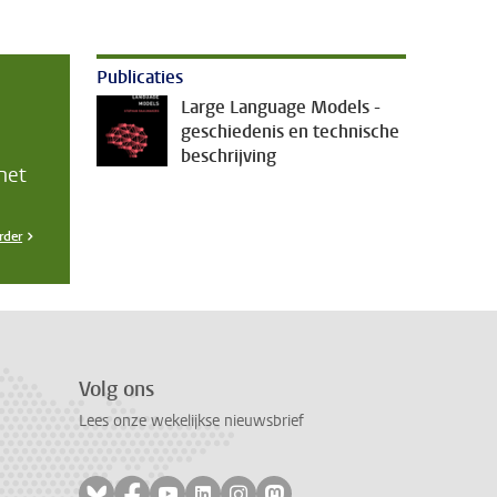
Publicaties
Large Language Models -
geschiedenis en technische
beschrijving
het
rder
Volg ons
Lees onze wekelijkse nieuwsbrief
Volg ons op bluesky
Volg ons op facebook
Volg ons op youtube
Volg ons op linkedin
Volg ons op instagram
Volg ons op mastodon