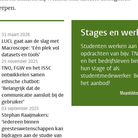
erpen.
Stages en wer
31 maart 2026
LUCL gaat aan de slag met
Studenten werken aan
Macroscope: ‘Eén plek vol
opdrachten van bijv. T
datasets en tools’
en het bedrijfsleven bi
25 november 2025
TNO, FGW en het ISSC
hun stage of als
ontwikkelen samen
studentmedewerker. Be
ethische chatbot:
het aanbod!
‘Belangrijk dat de
Mogelijkh
communicatie aansluit bij de
gebruiker’
03 september 2025
Stephan Raaijmakers:
‘Iedereen binnen
geesteswetenschappen kan
bijdragen aan de studie van