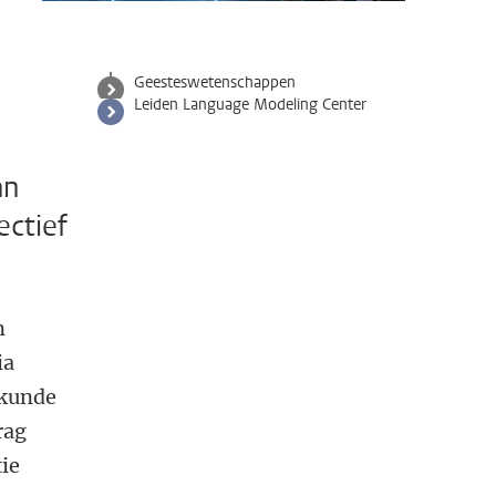
Geesteswetenschappen
Leiden Language Modeling Center
an
ectief
n
ia
alkunde
rag
ie