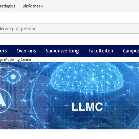
satiegids
Bibliotheek
derwerp of persoon en selecteer categorie
ers
Over ons
Samenwerking
Faculteiten
Campus
ge Modeling Center