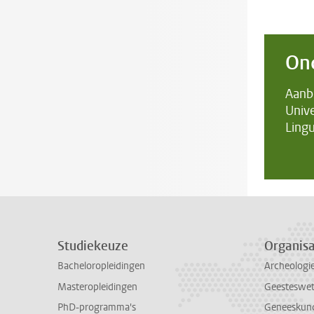
On
Aanb
Unive
Lingu
Studiekeuze
Organisa
Bacheloropleidingen
Archeologi
Masteropleidingen
Geesteswe
PhD-programma's
Geneeskun