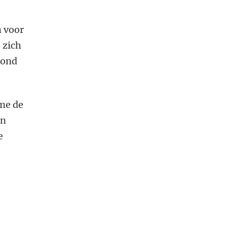
m voor
 zich
rond
me de
en
e
.