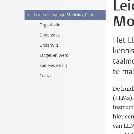
Le
Mo
Leiden Language Modeling Center
Organisatie
Onderzoek
Het L
Onderwijs
kennis
Stages en werk
taalmo
Samenwerking
te ma
Contact
De huid
(LLMs).
instruct
hier een
van LLM