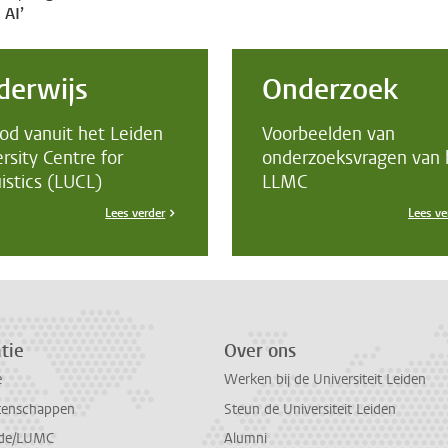
AI’
derwijs
Onderzoek
od vanuit het Leiden
Voorbeelden van
rsity Centre for
onderzoeksvragen van 
istics (LUCL)
LLMC
Lees verder
Lees ve
tie
Over ons
e
Werken bij de Universiteit Leiden
tenschappen
Steun de Universiteit Leiden
de/LUMC
Alumni