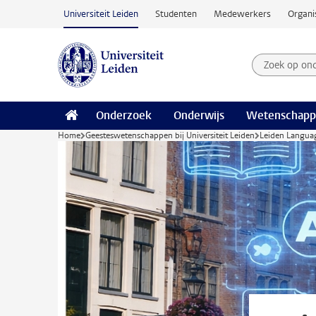
Ga naar hoofdinhoud
Universiteit Leiden
Studenten
Medewerkers
Organi
Zoek op on
Zoekterm
Onderzoek
Onderwijs
Wetenschapp
Home
Geesteswetenschappen bij Universiteit Leiden
Leiden Langua