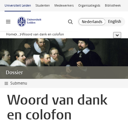
Ga naar hoofdinhoud
Universiteit Leiden
Studenten
Medewerkers
Organisatiegids
Bibliotheek
Menu
Home
...
Woord van dank en colofon
toon all
Dossier
Submenu
Woord van dank
en colofon