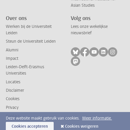
Asian Studies
Over ons
Volg ons
Werken bij de Universiteit
Lees onze wekelijkse
Leiden
nieuwsbrief
Steun de Universiteit Leiden
Alumni
Volg ons op bluesky
Volg ons op facebo
Volg ons op yo
Volg ons op
Volg on
Impact
Volg ons op mastodon
Leiden-Delft-Erasmus
Universities
Locaties
Disclaimer
Cookies
Privacy
Contact
Deze website maakt gebruik van cookies.
Meer informatie.
Cookies accepteren
Cookies weigeren