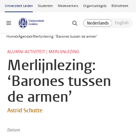
Ga naar hoofdinhoud
Universiteit Leiden
Studenten
Medewerkers
Organisatiegids
Bibliotheek
Menu
Home
Agenda
Merlijnlezing: ‘Barones tussen de armen’
ALUMNI-ACTIVITEIT | MERLIJNLEZING
Merlijnlezing:
‘Barones tussen
de armen’
Astrid Schutte
Datum