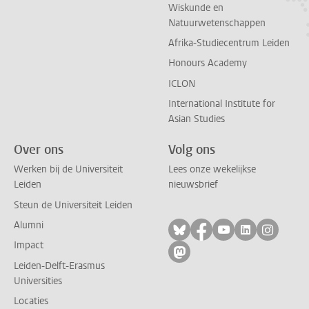
Wiskunde en
Natuurwetenschappen
Afrika-Studiecentrum Leiden
Honours Academy
ICLON
International Institute for
Asian Studies
Over ons
Volg ons
Werken bij de Universiteit
Lees onze wekelijkse
Leiden
nieuwsbrief
Steun de Universiteit Leiden
Alumni
Volg ons op bluesky
Volg ons op facebo
Volg ons op yo
Volg ons op
Volg on
Impact
Volg ons op mastodon
Leiden-Delft-Erasmus
Universities
Locaties