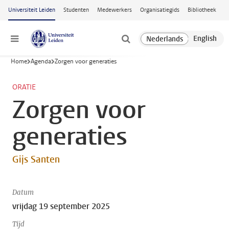
Ga naar hoofdinhoud
Universiteit Leiden
Studenten
Medewerkers
Organisatiegids
Bibliotheek
Menu
Home
Agenda
Zorgen voor generaties
ORATIE
Zorgen voor
generaties
Gijs Santen
Datum
vrijdag 19 september 2025
Tijd