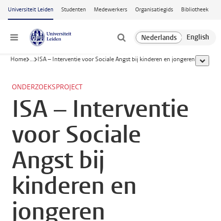
Ga naar hoofdinhoud
Universiteit Leiden
Studenten
Medewerkers
Organisatiegids
Bibliotheek
Menu
Home
...
ISA – Interventie voor Sociale Angst bij kinderen en jongeren
toon all
ONDERZOEKSPROJECT
ISA – Interventie
voor Sociale
Angst bij
kinderen en
jongeren