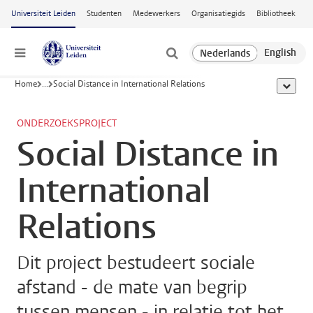
Ga naar hoofdinhoud
Universiteit Leiden
Studenten
Medewerkers
Organisatiegids
Bibliotheek
Menu
Home
...
Social Distance in International Relations
toon all
ONDERZOEKSPROJECT
Social Distance in
International
Relations
Dit project bestudeert sociale
afstand - de mate van begrip
tussen mensen - in relatie tot het