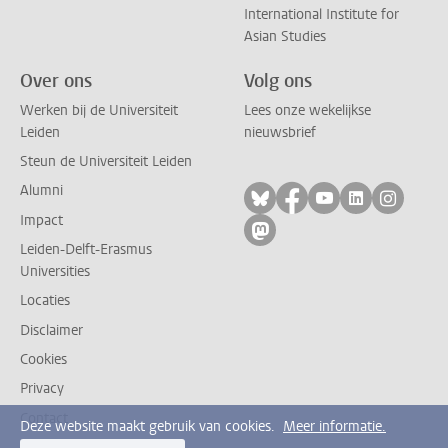
International Institute for
Asian Studies
Over ons
Volg ons
Werken bij de Universiteit
Lees onze wekelijkse
Leiden
nieuwsbrief
Steun de Universiteit Leiden
Alumni
Volg ons op bluesky
Volg ons op facebo
Volg ons op yo
Volg ons op
Volg on
Impact
Volg ons op mastodon
Leiden-Delft-Erasmus
Universities
Locaties
Disclaimer
Cookies
Privacy
Contact
Deze website maakt gebruik van cookies.
Meer informatie.