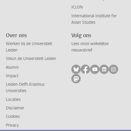
ICLON
International Institute for
Asian Studies
Over ons
Volg ons
Werken bij de Universiteit
Lees onze wekelijkse
Leiden
nieuwsbrief
Steun de Universiteit Leiden
Alumni
Volg ons op bluesky
Volg ons op facebo
Volg ons op yo
Volg ons op
Volg on
Impact
Volg ons op mastodon
Leiden-Delft-Erasmus
Universities
Locaties
Disclaimer
Cookies
Privacy