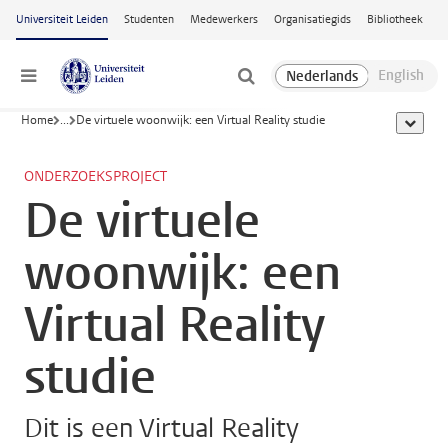
Ga naar hoofdinhoud
Universiteit Leiden
Studenten
Medewerkers
Organisatiegids
Bibliotheek
Menu
Home
...
De virtuele woonwijk: een Virtual Reality studie
toon all
ONDERZOEKSPROJECT
De virtuele
woonwijk: een
Virtual Reality
studie
Dit is een Virtual Reality