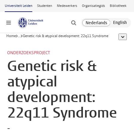
Ga naar hoofdinhoud
Universiteit Leiden
Studenten
Medewerkers
Organisatiegids
Bibliotheek
Menu
Home
...
Genetic risk & atypical development: 22q11 Syndrome
toon all
ONDERZOEKSPROJECT
Genetic risk &
atypical
development:
22q11 Syndrome
-