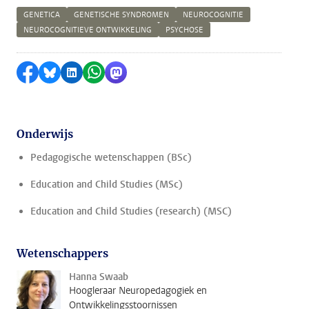
GENETICA
GENETISCHE SYNDROMEN
NEUROCOGNITIE
NEUROCOGNITIEVE ONTWIKKELING
PSYCHOSE
Delen op Facebook
Delen via Bluesky
Delen op LinkedIn
Delen via WhatsApp
Delen via Mastodon
Onderwijs
Pedagogische wetenschappen (BSc)
Education and Child Studies (MSc)
Education and Child Studies (research) (MSC)
Wetenschappers
Hanna Swaab
Hoogleraar Neuropedagogiek en
Ontwikkelingsstoornissen