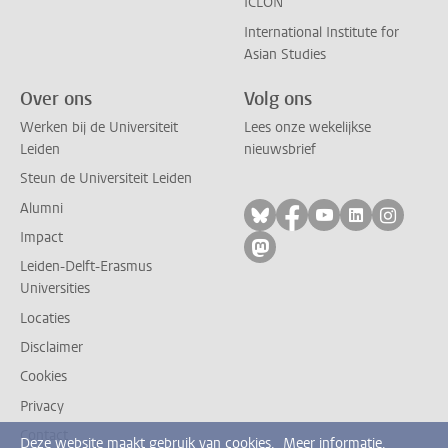
ICLON
International Institute for
Asian Studies
Over ons
Volg ons
Werken bij de Universiteit
Lees onze wekelijkse
Leiden
nieuwsbrief
Steun de Universiteit Leiden
Alumni
Volg ons op bluesky
Volg ons op facebo
Volg ons op yo
Volg ons op
Volg on
Impact
Volg ons op mastodon
Leiden-Delft-Erasmus
Universities
Locaties
Disclaimer
Cookies
Privacy
Contact
Deze website maakt gebruik van cookies.
Meer informatie.