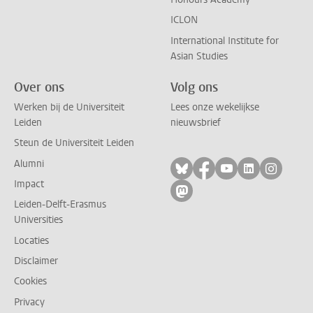
ICLON
International Institute for
Asian Studies
Over ons
Volg ons
Werken bij de Universiteit
Lees onze wekelijkse
Leiden
nieuwsbrief
Steun de Universiteit Leiden
Alumni
Volg ons op bluesky
Volg ons op facebo
Volg ons op yo
Volg ons op
Volg on
Impact
Volg ons op mastodon
Leiden-Delft-Erasmus
Universities
Locaties
Disclaimer
Cookies
Privacy