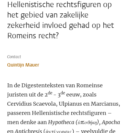
Hellenistische rechtsfiguren op
het gebied van zakelijke
zekerheid invloed gehad op het
Romeins recht?
Contact
Quintijn Mauer
In de Digestenteksten van Romeinse
de
de
juristen uit de 2
- 3
eeuw, zoals
Cervidius Scaevola, Ulpianus en Marcianus,
passeren Hellenistische rechtsfiguren –
men denke aan
Hypotheca (ὑποθήκη), Apocha
en
Antichresis
(ἀντίχρησις) – veelvuldig de