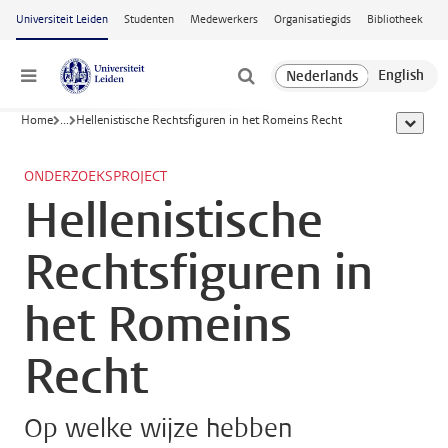
Ga naar hoofdinhoud
Universiteit Leiden
Studenten
Medewerkers
Organisatiegids
Bibliotheek
Menu
Home
...
Hellenistische Rechtsfiguren in het Romeins Recht
toon all
ONDERZOEKSPROJECT
Hellenistische
Rechtsfiguren in
het Romeins
Recht
Op welke wijze hebben