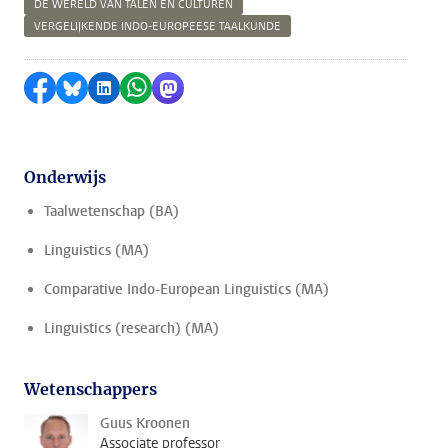
DE WERELD VAN TALEN EN CULTUREN
VERGELIJKENDE INDO-EUROPEESE TAALKUNDE
Delen op Facebook
Delen via Bluesky
Delen op LinkedIn
Delen via WhatsApp
Delen via Mastodon
Onderwijs
Taalwetenschap (BA)
Linguistics (MA)
Comparative Indo-European Linguistics (MA)
Linguistics (research) (MA)
Wetenschappers
Guus Kroonen
Associate professor