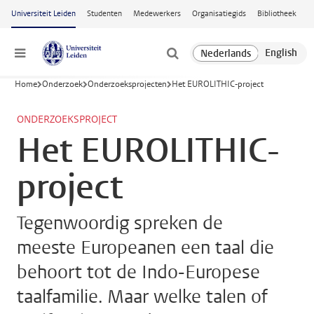
Ga naar hoofdinhoud
Universiteit Leiden
Studenten
Medewerkers
Organisatiegids
Bibliotheek
Menu
Home
Onderzoek
Onderzoeksprojecten
Het EUROLITHIC-project
ONDERZOEKSPROJECT
Het EUROLITHIC-
project
Tegenwoordig spreken de
meeste Europeanen een taal die
behoort tot de Indo-Europese
taalfamilie. Maar welke talen of