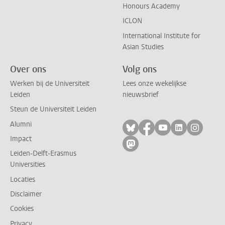
Honours Academy
ICLON
International Institute for
Asian Studies
Over ons
Volg ons
Werken bij de Universiteit
Lees onze wekelijkse
Leiden
nieuwsbrief
Steun de Universiteit Leiden
Alumni
Volg ons op bluesky
Volg ons op facebo
Volg ons op yo
Volg ons op
Volg on
Impact
Volg ons op mastodon
Leiden-Delft-Erasmus
Universities
Locaties
Disclaimer
Cookies
Privacy