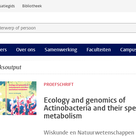
satiegids
Bibliotheek
derwerp of persoon en selecteer categorie
ers
Over ons
Samenwerking
Faculteiten
Campus
ksoutput
PROEFSCHRIFT
Ecology and genomics of
Actinobacteria and their spe
metabolism
Wiskunde en Natuurwetenschappen