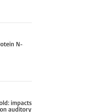
otein N-
gold: impacts
on auditory