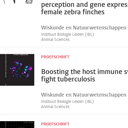
perception and gene expres
female zebra finches
Wiskunde en Natuurwetenschappen
Instituut Biologie Leiden (IBL)
Animal Sciences
PROEFSCHRIFT
Boosting the host immune s
fight tuberculosis
Wiskunde en Natuurwetenschappen
Instituut Biologie Leiden (IBL)
Animal Sciences
PROEFSCHRIFT