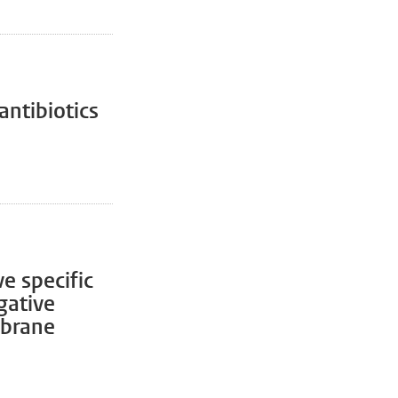
antibiotics
e specific
gative
mbrane