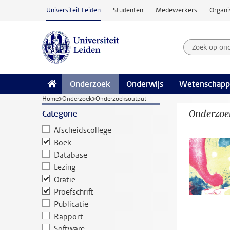
Ga naar hoofdinhoud
Universiteit Leiden
Studenten
Medewerkers
Organi
Zoek op on
Zoekterm
Onderzoek
Onderwijs
Wetenschapp
Home
Onderzoek
Onderzoeksoutput
Onderzoe
Categorie
Afscheidscollege
Boek
Database
Lezing
Oratie
Proefschrift
Publicatie
Rapport
Software