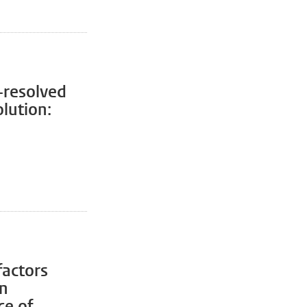
y-resolved
olution:
factors
in
ce of