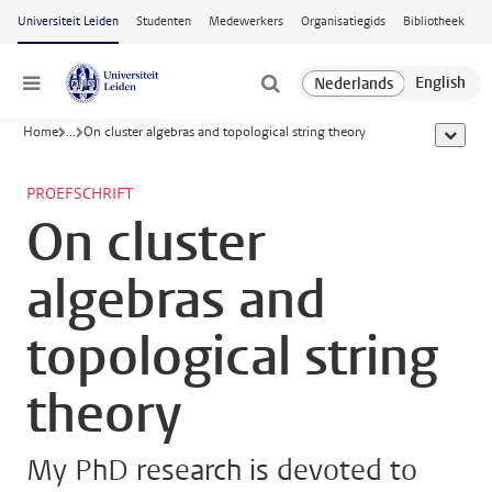
Ga naar hoofdinhoud
Universiteit Leiden
Studenten
Medewerkers
Organisatiegids
Bibliotheek
Menu
Home
...
On cluster algebras and topological string theory
toon all
PROEFSCHRIFT
On cluster
algebras and
topological string
theory
My PhD research is devoted to