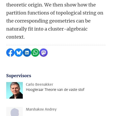
theoretic origin. We then show how the
partition functions of topological string on
the corresponding geometries can be
naturally fit into a cluster-algebraic
context.
Delen op Facebook
Delen via Bluesky
Delen op LinkedIn
Delen via WhatsApp
Delen via Mastodon
Supervisors
Carlo Beenakker
Hoogleraar Theorie van de vaste stof
Marshakov Andrey