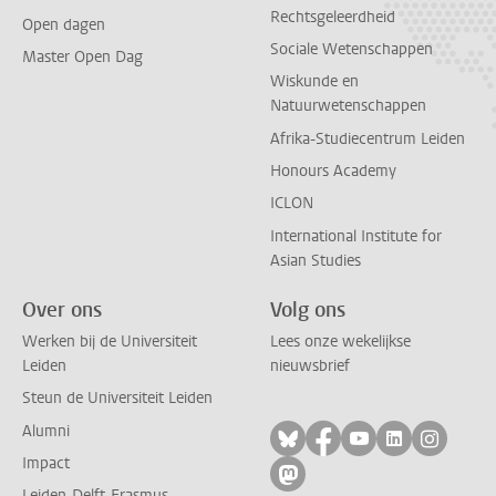
Rechtsgeleerdheid
Open dagen
Sociale Wetenschappen
Master Open Dag
Wiskunde en
Natuurwetenschappen
Afrika-Studiecentrum Leiden
Honours Academy
ICLON
International Institute for
Asian Studies
Over ons
Volg ons
Werken bij de Universiteit
Lees onze wekelijkse
Leiden
nieuwsbrief
Steun de Universiteit Leiden
Alumni
Volg ons op bluesky
Volg ons op facebo
Volg ons op yo
Volg ons op
Volg on
Impact
Volg ons op mastodon
Leiden-Delft-Erasmus