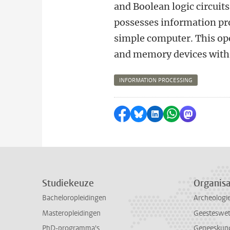
and Boolean logic circuit
possesses information pro
simple computer. This op
and memory devices with
INFORMATION PROCESSING
Delen op Facebook
Delen via Bluesky
Delen op LinkedI
Delen via Wh
Delen via
Studiekeuze
Organisa
Bacheloropleidingen
Archeologi
Masteropleidingen
Geesteswe
PhD-programma's
Geneeskun