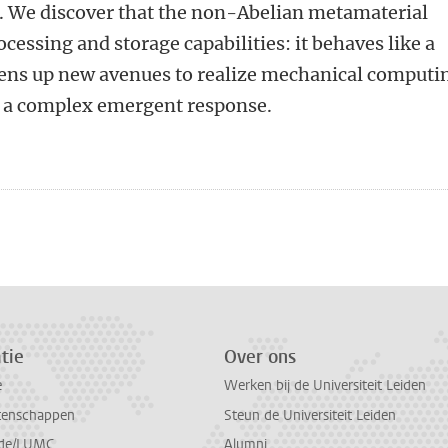
s. We discover that the non-Abelian metamaterial
cessing and storage capabilities: it behaves like a
ens up new avenues to realize mechanical computi
 a complex emergent response.
n
atsApp
 Mastodon
tie
Over ons
e
Werken bij de Universiteit Leiden
tenschappen
Steun de Universiteit Leiden
de/LUMC
Alumni