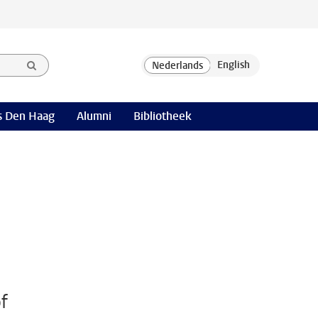
 Den Haag
Alumni
Bibliotheek
f