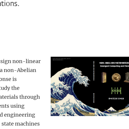
tions.
design non-linear
e a non-Abelian
onse is
tudy the
terials through
ents using
d engineering
e state machines