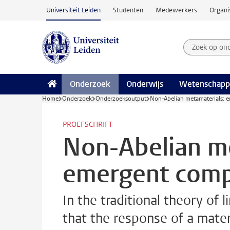
Ga naar hoofdinhoud
Universiteit Leiden
Studenten
Medewerkers
Organi
Zoek op on
Zoekterm
Onderzoek
Onderwijs
Wetenschapp
Home
Onderzoek
Onderzoeksoutput
Non-Abelian metamaterials:
PROEFSCHRIFT
Non-Abelian me
emergent com
In the traditional theory of l
that the response of a mate