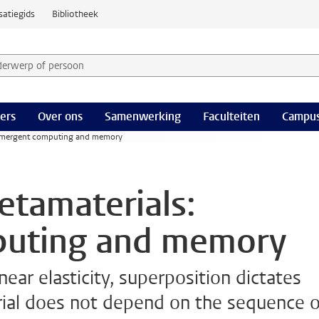
satiegids
Bibliotheek
derwerp of persoon en selecteer categorie
ers
Over ons
Samenwerking
Faculteiten
Campus
 emergent computing and memory
tamaterials:
puting and memory
inear elasticity, superposition dictates
rial does not depend on the sequence o