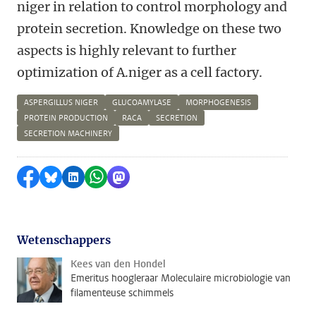
niger in relation to control morphology and
protein secretion. Knowledge on these two
aspects is highly relevant to further
optimization of A.niger as a cell factory.
ASPERGILLUS NIGER
GLUCOAMYLASE
MORPHOGENESIS
PROTEIN PRODUCTION
RACA
SECRETION
SECRETION MACHINERY
Delen op Facebook
Delen via Bluesky
Delen op LinkedIn
Delen via WhatsApp
Delen via Mastodon
Wetenschappers
Kees van den Hondel
Emeritus hoogleraar Moleculaire microbiologie van
filamenteuse schimmels