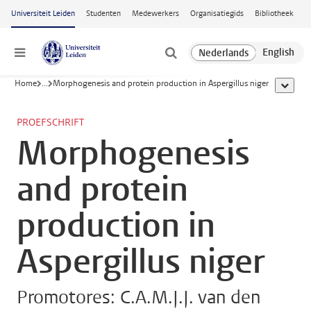
Ga naar hoofdinhoud
Universiteit Leiden
Studenten
Medewerkers
Organisatiegids
Bibliotheek
Menu
Home
...
Morphogenesis and protein production in Aspergillus niger
toon all
PROEFSCHRIFT
Morphogenesis
and protein
production in
Aspergillus niger
Promotores: C.A.M.J.J. van den