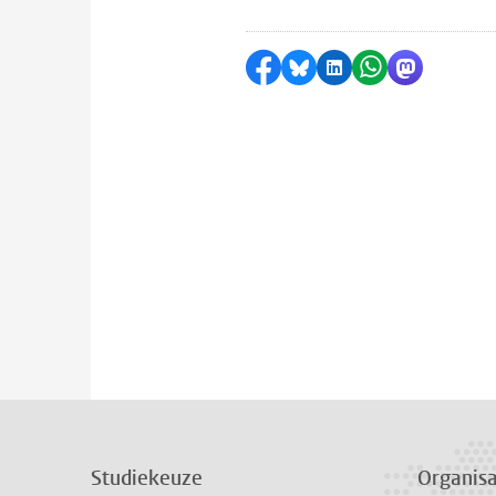
Delen op Facebook
Delen via Bluesky
Delen op LinkedI
Delen via Wh
Delen via
Studiekeuze
Organisa