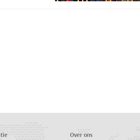
n
atsApp
 Mastodon
tie
Over ons