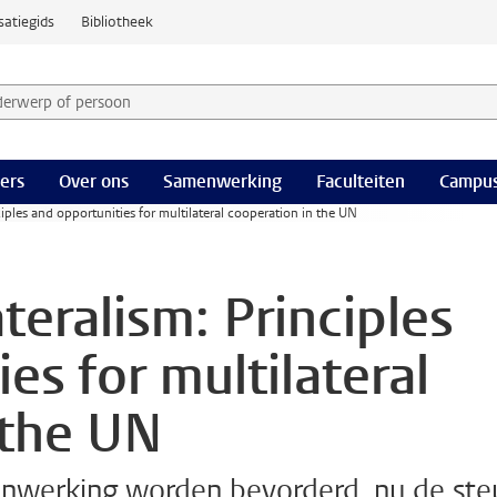
satiegids
Bibliotheek
derwerp of persoon en selecteer categorie
ers
Over ons
Samenwerking
Faculteiten
Campus
iples and opportunities for multilateral cooperation in the UN
teralism: Principles
es for multilateral
 the UN
enwerking worden bevorderd, nu de ste