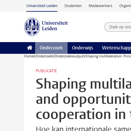
Ga naar hoofdinhoud
Universiteit Leiden
Studenten
Medewerkers
Organi
Zoek op on
Zoekterm
Onderzoek
Onderwijs
Wetenschapp
Home
Onderzoek
Onderzoeksoutput
Shaping multilateralism: Princ
PUBLICATIE
Shaping multila
and opportuniti
cooperation in
Hoe kan internationale sam