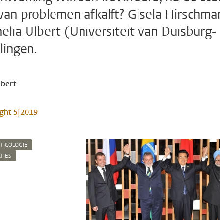
 van problemen afkalft? Gisela Hirschma
nelia Ulbert (Universiteit van Duisburg-
lingen.
lbert
ight 5|2019
ITICOLOGIE
TIES