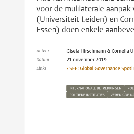
voor de mulilaterale aanpak
(Universiteit Leiden) en Cor
Essen) doen enkele aanbeve
Gisela Hirschmann & Cornelia U
Auteur
21 november 2019
Datum
› SEF: Global Governance Spotl
Links
INTERNATIONALE BETREKKINGEN
POL
POLITIEKE INSTITUTIES
VERENIGDE NA