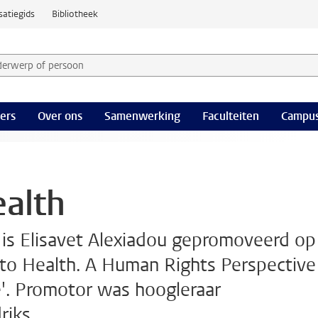
satiegids
Bibliotheek
derwerp of persoon en selecteer categorie
ers
Over ons
Samenwerking
Faculteiten
Campus
ealth
s Elisavet Alexiadou gepromoveerd op
t to Health. A Human Rights Perspective
'. Promotor was hoogleraar
riks.