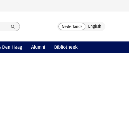
 Den Haag
Alumni
Bibliotheek