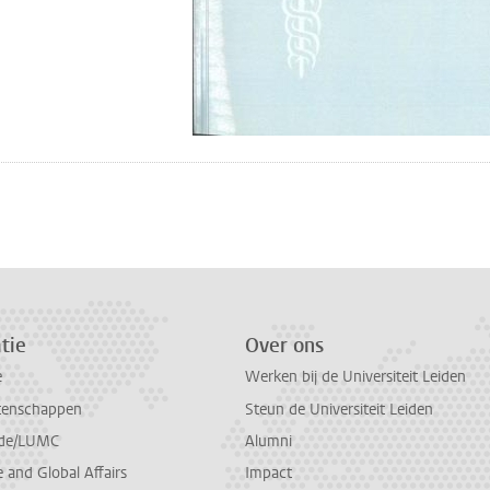
n
atsApp
 Mastodon
tie
Over ons
e
Werken bij de Universiteit Leiden
tenschappen
Steun de Universiteit Leiden
de/LUMC
Alumni
and Global Affairs
Impact