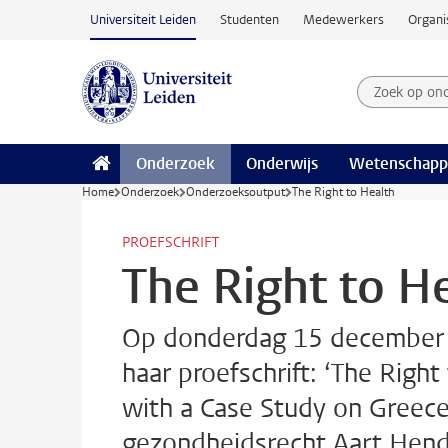
Ga naar hoofdinhoud
Universiteit Leiden
Studenten
Medewerkers
Organi
Zoek op on
Zoekterm
Onderzoek
Onderwijs
Wetenschapp
Home
Onderzoek
Onderzoeksoutput
The Right to Health
PROEFSCHRIFT
The Right to H
Op donderdag 15 december i
haar proefschrift: ‘The Righ
with a Case Study on Greece
gezondheidsrecht Aart Hend