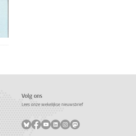
Volg ons
Lees onze wekelijkse nieuwsbrief
Volg ons op bluesky
Volg ons op facebook
Volg ons op youtube
Volg ons op linkedin
Volg ons op instagram
Volg ons op mastodon