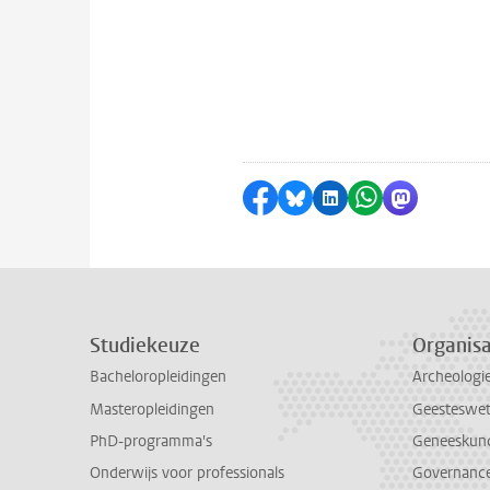
Delen op Facebook
Delen via Bluesky
Delen op LinkedI
Delen via Wh
Delen via
Studiekeuze
Organisa
Bacheloropleidingen
Archeologi
Masteropleidingen
Geesteswe
PhD-programma's
Geneeskun
Onderwijs voor professionals
Governance 