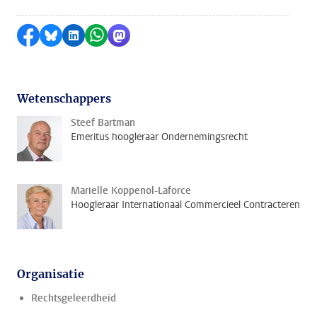
Delen op Facebook
Delen via Bluesky
Delen op LinkedIn
Delen via WhatsApp
Delen via Mastodon
Wetenschappers
Steef Bartman
Emeritus hoogleraar Ondernemingsrecht
Marielle Koppenol-Laforce
Hoogleraar Internationaal Commercieel Contracteren
Organisatie
Rechtsgeleerdheid