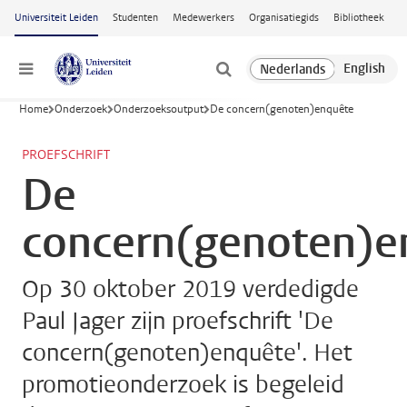
Ga naar hoofdinhoud
Universiteit Leiden
Studenten
Medewerkers
Organisatiegids
Bibliotheek
Menu
Home
Onderzoek
Onderzoeksoutput
De concern(genoten)enquête
PROEFSCHRIFT
De
concern(genoten)e
Op 30 oktober 2019 verdedigde
Paul Jager zijn proefschrift 'De
concern(genoten)enquête'. Het
promotieonderzoek is begeleid