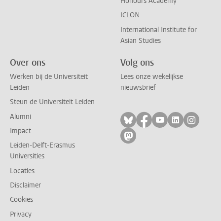
Honours Academy
ICLON
International Institute for
Asian Studies
Over ons
Volg ons
Werken bij de Universiteit
Lees onze wekelijkse
Leiden
nieuwsbrief
Steun de Universiteit Leiden
Alumni
Volg ons op bluesky
Volg ons op facebo
Volg ons op yo
Volg ons op
Volg on
Impact
Volg ons op mastodon
Leiden-Delft-Erasmus
Universities
Locaties
Disclaimer
Cookies
Privacy