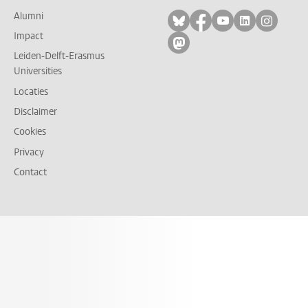
Alumni
Volg ons op bluesky
Volg ons op facebo
Volg ons op yo
Volg ons op
Volg on
Impact
Volg ons op mastodon
Leiden-Delft-Erasmus
Universities
Locaties
Disclaimer
Cookies
Privacy
Contact