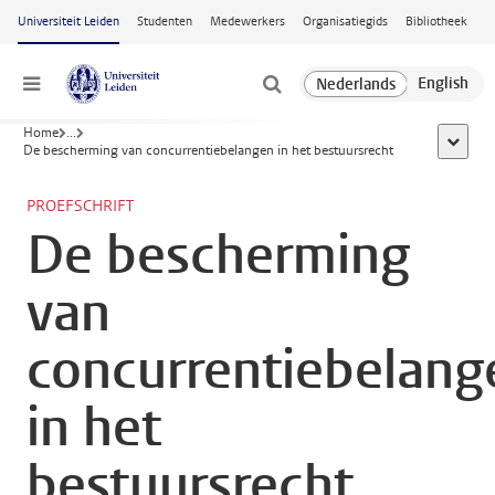
Ga naar hoofdinhoud
Universiteit Leiden
Studenten
Medewerkers
Organisatiegids
Bibliotheek
Menu
Home
...
toon all
De bescherming van concurrentiebelangen in het bestuursrecht
PROEFSCHRIFT
De bescherming
van
concurrentiebelang
in het
bestuursrecht