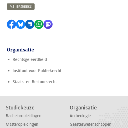
MEIJERSREEKS
Delen op Facebook
Delen via Bluesky
Delen op LinkedIn
Delen via WhatsApp
Delen via Mastodon
Organisatie
Rechtsgeleerdheid
Instituut voor Publiekrecht
Staats- en Bestuursrecht
Studiekeuze
Organisatie
Bacheloropleidingen
Archeologie
Masteropleidingen
Geesteswetenschappen