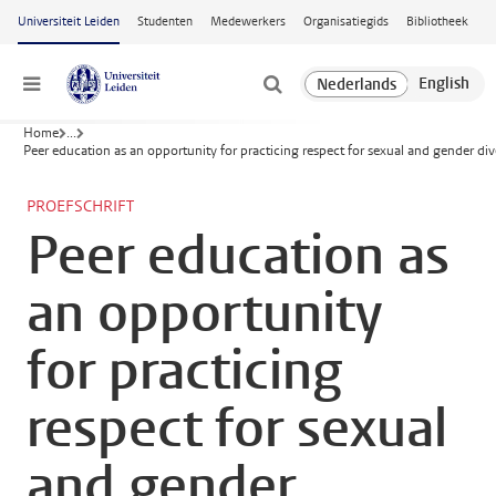
Ga naar hoofdinhoud
Universiteit Leiden
Studenten
Medewerkers
Organisatiegids
Bibliotheek
Menu
Home
...
Peer education as an opportunity for practicing respect for sexual and gender div
PROEFSCHRIFT
Peer education as
an opportunity
for practicing
respect for sexual
and gender