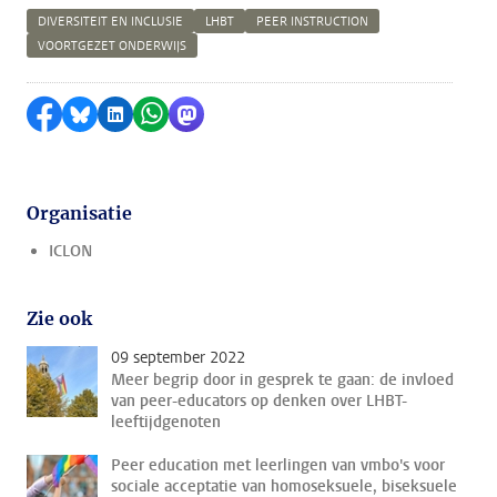
DIVERSITEIT EN INCLUSIE
LHBT
PEER INSTRUCTION
VOORTGEZET ONDERWIJS
Delen op Facebook
Delen via Bluesky
Delen op LinkedIn
Delen via WhatsApp
Delen via Mastodon
Organisatie
ICLON
Zie ook
09 september 2022
Meer begrip door in gesprek te gaan: de invloed
van peer-educators op denken over LHBT-
leeftijdgenoten
Peer education met leerlingen van vmbo's voor
sociale acceptatie van homoseksuele, biseksuele