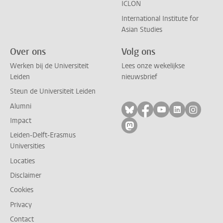
ICLON
International Institute for
Asian Studies
Over ons
Volg ons
Werken bij de Universiteit
Lees onze wekelijkse
Leiden
nieuwsbrief
Steun de Universiteit Leiden
Alumni
Volg ons op bluesky
Volg ons op facebo
Volg ons op yo
Volg ons op
Volg on
Impact
Volg ons op mastodon
Leiden-Delft-Erasmus
Universities
Locaties
Disclaimer
Cookies
Privacy
Contact