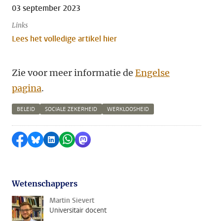
03 september 2023
Links
Lees het volledige artikel hier
Zie voor meer informatie de
Engelse
pagina
.
BELEID
SOCIALE ZEKERHEID
WERKLOOSHEID
Delen op Facebook
Delen via Bluesky
Delen op LinkedIn
Delen via WhatsApp
Delen via Mastodon
Wetenschappers
Martin Sievert
Universitair docent