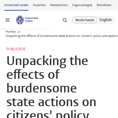
Ga naar hoofdinhoud
Universiteit Leiden
Studenten
Medewerkers
Organisatiegids
Bibliotheek
Menu
Home
...
Unpacking the effects of burdensome state actions on citizens' policy perception
PUBLICATIE
Unpacking the
effects of
burdensome
state actions on
citizens' policy