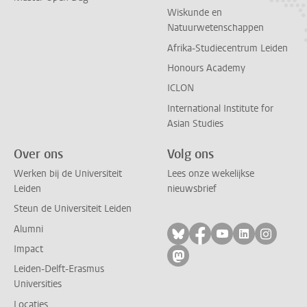
Wiskunde en
Natuurwetenschappen
Afrika-Studiecentrum Leiden
Honours Academy
ICLON
International Institute for
Asian Studies
Over ons
Volg ons
Werken bij de Universiteit
Lees onze wekelijkse
Leiden
nieuwsbrief
Steun de Universiteit Leiden
Alumni
Volg ons op bluesky
Volg ons op facebo
Volg ons op yo
Volg ons op
Volg on
Impact
Volg ons op mastodon
Leiden-Delft-Erasmus
Universities
Locaties