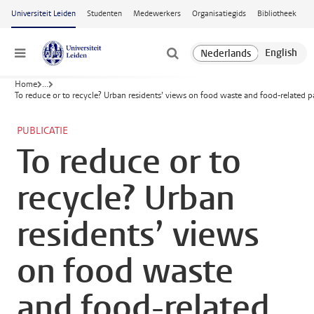
Ga naar hoofdinhoud
Universiteit Leiden
Studenten
Medewerkers
Organisatiegids
Bibliotheek
Menu
Home
...
To reduce or to recycle? Urban residents’ views on food waste and food-related 
PUBLICATIE
To reduce or to
recycle? Urban
residents’ views
on food waste
and food-related