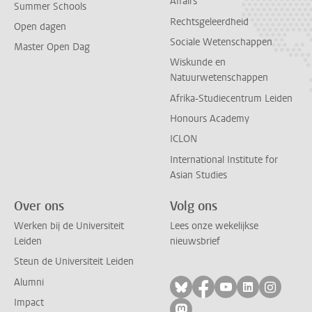
Affairs
Summer Schools
Rechtsgeleerdheid
Open dagen
Sociale Wetenschappen
Master Open Dag
Wiskunde en
Natuurwetenschappen
Afrika-Studiecentrum Leiden
Honours Academy
ICLON
International Institute for
Asian Studies
Over ons
Volg ons
Werken bij de Universiteit
Lees onze wekelijkse
Leiden
nieuwsbrief
Steun de Universiteit Leiden
Alumni
Volg ons op bluesky
Volg ons op facebo
Volg ons op yo
Volg ons op
Volg on
Impact
Volg ons op mastodon