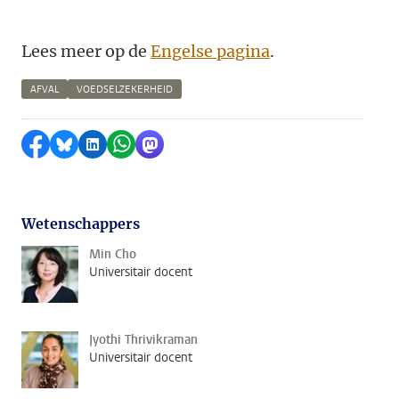
Lees meer op de
Engelse pagina
.
AFVAL
VOEDSELZEKERHEID
Delen op Facebook
Delen via Bluesky
Delen op LinkedIn
Delen via WhatsApp
Delen via Mastodon
Wetenschappers
Min Cho
Universitair docent
Jyothi Thrivikraman
Universitair docent