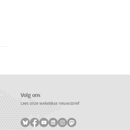
Volg ons
Lees onze wekelijkse nieuwsbrief
Volg ons op bluesky
Volg ons op facebook
Volg ons op youtube
Volg ons op linkedin
Volg ons op instagram
Volg ons op mastodon