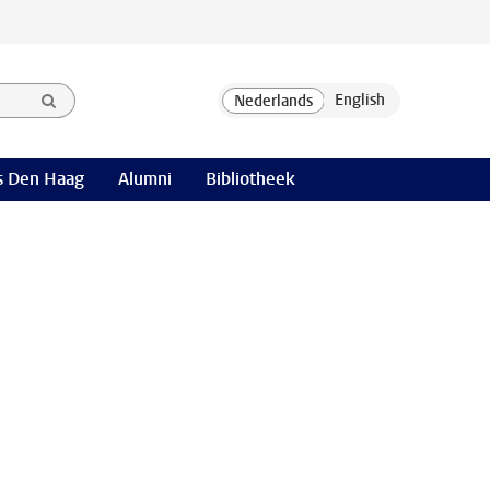
 Den Haag
Alumni
Bibliotheek