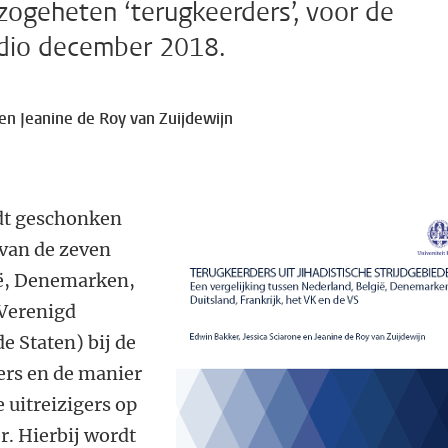
, zogeheten ‘terugkeerders’, voor de
edio december 2018.
 en Jeanine de Roy van Zuijdewijn
dt geschonken
 van de zeven
ië, Denemarken,
 Verenigd
e Staten) bij de
gers en de manier
 uitreizigers op
. Hierbij wordt