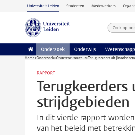
Ga naar hoofdinhoud
Universiteit Leiden
Studenten
Medewerkers
Organi
Zoek op on
Zoekterm
Onderzoek
Onderwijs
Wetenschapp
Home
Onderzoek
Onderzoeksoutput
Terugkeerders uit Jihadistisch
RAPPORT
Terugkeerders u
strijdgebieden
In dit vierde rapport worde
van het beleid met betrekkin