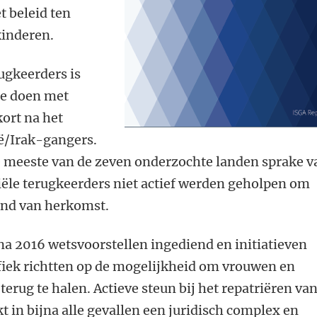
t beleid ten
kinderen.
ugkeerders is
te doen met
kort na het
ië/Irak-gangers.
e meeste van de zeven onderzochte landen sprake v
iële terugkeerders niet actief werden geholpen om
land van herkomst.
 na 2016 wetsvoorstellen ingediend en initiatieven
ifiek richtten op de mogelijkheid om vrouwen en
 terug te halen. Actieve steun bij het repatriëren va
t in bijna alle gevallen een juridisch complex en