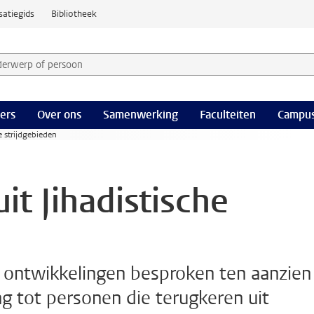
satiegids
Bibliotheek
derwerp of persoon en selecteer categorie
ers
Over ons
Samenwerking
Faculteiten
Campus
e strijdgebieden
it Jihadistische
n ontwikkelingen besproken ten aanzien
g tot personen die terugkeren uit