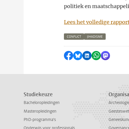
politiek en maatschappeli
Lees het volledige rappor
CONFLICT
JIHADISME
Delen op Facebook
Delen via Bluesky
Delen op LinkedI
Delen via Wh
Delen via
Studiekeuze
Organisa
Bacheloropleidingen
Archeologi
Masteropleidingen
Geesteswe
PhD-programma's
Geneeskun
Onderwijs voor professionals
Governance 