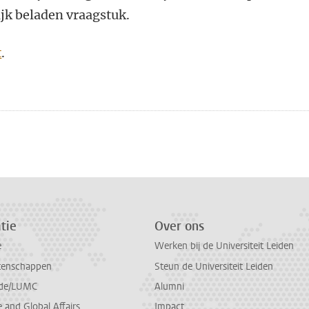
jk beladen vraagstuk.
t
.
n
atsApp
 Mastodon
tie
Over ons
e
Werken bij de Universiteit Leiden
tenschappen
Steun de Universiteit Leiden
de/LUMC
Alumni
and Global Affairs
Impact