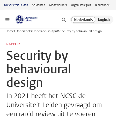
Ga naar hoofdinhoud
Universiteit Leiden
Studenten
Medewerkers
Organisatiegids
Bibliotheek
Menu
Home
Onderzoek
Onderzoeksoutput
Security by behavioural design
RAPPORT
Security by
behavioural
design
In 2021 heeft het NCSC de
Universiteit Leiden gevraagd om
een rapid review uit te voeren