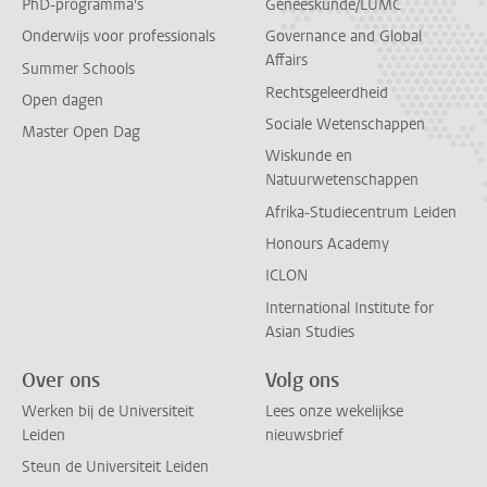
PhD-programma's
Geneeskunde/LUMC
Onderwijs voor professionals
Governance and Global
Affairs
Summer Schools
Rechtsgeleerdheid
Open dagen
Sociale Wetenschappen
Master Open Dag
Wiskunde en
Natuurwetenschappen
Afrika-Studiecentrum Leiden
Honours Academy
ICLON
International Institute for
Asian Studies
Over ons
Volg ons
Werken bij de Universiteit
Lees onze wekelijkse
Leiden
nieuwsbrief
Steun de Universiteit Leiden