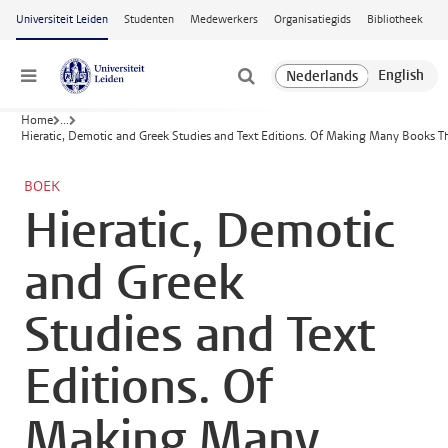
Ga naar hoofdinhoud
Universiteit Leiden
Studenten
Medewerkers
Organisatiegids
Bibliotheek
Menu
Home
...
Hieratic, Demotic and Greek Studies and Text Editions. Of Making Many Books Th
BOEK
Hieratic, Demotic
and Greek
Studies and Text
Editions. Of
Making Many