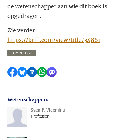
de wetenschapper aan wie dit boek is
opgedragen.
Zie verder
https://brill.com/view/title/34861
PAPYROLOGIE
Delen op Facebook
Delen via Bluesky
Delen op LinkedIn
Delen via WhatsApp
Delen via Mastodon
Wetenschappers
Sven P. Vleeming
Professor