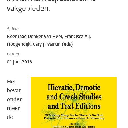
vakgebieden.
Auteur
Koenraad Donker van Heel, Francisca A.J.
Hoogendijk, Cary J. Martin (eds)
Datum
01 juni 2018
Het
bevat
onder
meer
de