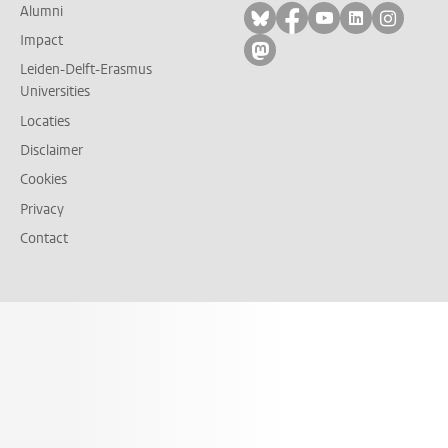
Alumni
Volg ons op bluesky
Volg ons op facebo
Volg ons op yo
Volg ons op
Volg on
Impact
Volg ons op mastodon
Leiden-Delft-Erasmus
Universities
Locaties
Disclaimer
Cookies
Privacy
Contact